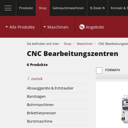
Produkte
Shop
Gebrauchtmaschinen
% Deals %
Kontakt & S
Alle Produkte
Maschinen
%
Angebote
Sie befinden sich hier:
Shop
Maschinen
CNC Bearbeitungsze
CNC Bearbeitungszentren
6 Produkte
schließen
FORMAT4
zurück
Absauggeräte & Entstauber
Bandsägen
Kreissägen und Formatkreissägen
Bohrmaschinen
Brikettierpressen
Fräsmaschinen
Bürstmaschine
Kreissägen und Formatkreissägen
Kombimaschinen