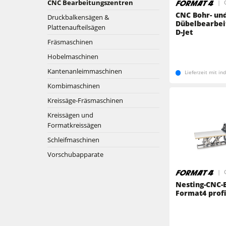
CNC Bearbeitungszentren
CNC Bohr- un
Fräsmaschinen
Druckbalkensägen &
Kantenanleimmaschinen
Dübelbearbei
Plattenaufteilsägen
D-Jet
Kombimaschinen
Fräsmaschinen
Breitbandschleifmaschinen
Hobelmaschinen
Kantenanleimmaschinen
Bürst- und Bürstschleifmaschinen
Kantenanleimmaschinen
Lieferzeit mit in
Kombimaschinen
Bürstmaschine
Bohrmaschinen
Kreissäge-Fräsmaschinen
Bohrmaschinen
Kreissägen und
Brikettierpressen
Formatkreissägen
Brikettierpressen
Rohluftabsauggeräte
Schleifmaschinen
Vorschubapparate
Vorschubapparate
Vorschubapparate
Nesting-CNC-
F4Solutions Software
Format4 profi
Projektmanagement