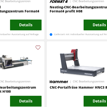
CNC Bearbeitungszentren
CNC Bearbeitungszentren
d
Nesting-CNC-Bearbeitungszentr
Kreissäge-Fräsmaschinen
CNC Fenster- und Türenbearbeitung
tungszentrum Format4
Format4 profit H08
CNC Bearbeitungszentren
Langband- & Kantenschleifmaschinen
Details
Details
Schleifmaschinen
Bandsägen
dividueller Ausstattung auf Anfrage
Lieferzeit mit individueller Ausstattung auf An
Bandsägen
Druckbalkensägen & Plattenaufteilsägen
Druckbalkensägen & Plattenaufteilsägen
Heizplattenpressen & Vakuumpressen
Absauggeräte & Entstauber
Reinluftabsauggeräte & Entstauber
Werkstattausrüstung
CNC Bearbeitungszentren
CNC Bearbeitungszentren
Bearbeitungszentrum
CNC-Portalfräse Hammer HNC3 
Automatisierung & Materialhandling
t H100
Details
Details