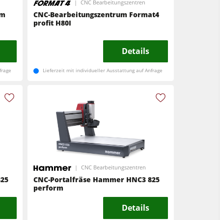
CNC Bearbeitungszentren
um
CNC-Bearbeitungszentrum Format4
profit H80I
Details
frage
Lieferzeit mit individueller Ausstattung auf Anfrage
CNC Bearbeitungszentren
825
CNC-Portalfräse Hammer HNC3 825
perform
Details