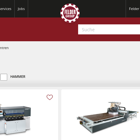
ervices
Jobs
Felder
ntren
HAMMER
Hobelmaschinen
Kreissäge-Fräsmaschinen
Hobelmaschinen
CNC-Bearbeitungszentren