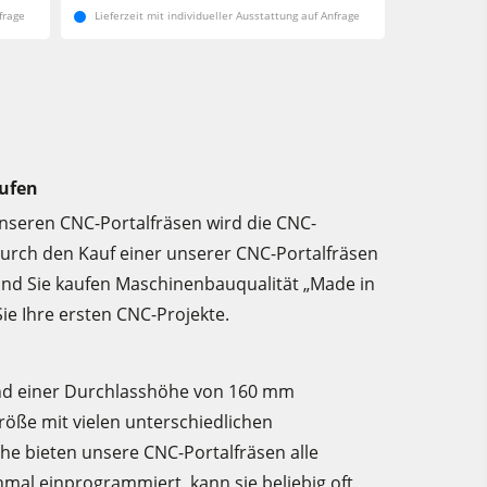
frage
Lieferzeit mit individueller Ausstattung auf Anfrage
aufen
unseren CNC-Portalfräsen wird die CNC-
Durch den Kauf einer unserer CNC-Portalfräsen
und Sie kaufen Maschinenbauqualität „Made in
Sie Ihre ersten CNC-Projekte.
nd einer Durchlasshöhe von 160 mm
röße mit vielen unterschiedlichen
he bieten unsere CNC-Portalfräsen alle
nmal einprogrammiert, kann sie beliebig oft