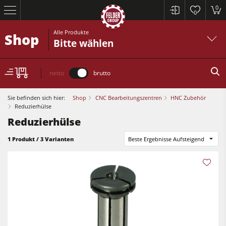
0
0
Alle Produkte
Shop
Bitte wählen
netto
brutto
Sie befinden sich hier:
Shop
CNC Bearbeitungszentren
HNC Zubehör
Reduzierhülse
Reduzierhülse
Kreissägen und Formatkreissägen
1 Produkt / 3 Varianten
Beste Ergebnisse Aufsteigend
Hobelmaschinen
Fräsmaschinen
Kreissägen und Formatkreissägen
Kreissäge-Fräsmaschinen
Hobelmaschinen
Kombimaschinen
Fräsmaschinen
CNC-Bearbeitungszentren