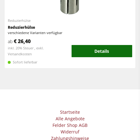
Kreissäge-Fräsmaschinen
Kantenanleimmaschinen
Kombimaschinen
CNC Fenster- und Türenbearbeitung
Reduzierhülse
CNC Bearbeitungszentren
Reduzierhülse
Breitbandschleifmaschinen
verschiedene Varianten verfügbar
Kantenanleimmaschinen
€ 26,40
Langband- & Kantenschleifmaschinen
ab
inkl. 20% Steuer , exkl.
Schleifmaschinen
Details
Bürst- und Bürstschleifmaschinen
Versandkosten
Bürstmaschine
Sofort lieferbar
Bandsägen
Bandsägen
Bohrmaschinen
Bohrmaschinen
Druckbalkensägen & Plattenaufteilsägen
Druckbalkensägen & Plattenaufteilsägen
Brikettierpressen
Brikettierpressen
Heizplattenpressen & Vakuumpressen
Startseite
Absauggeräte & Entstauber
Alle Angebote
Rohluftabsauggeräte
Felder Shop AGB
Vorschubapparate
Widerruf
Reinluftabsauggeräte & Entstauber
Zahlungshinweise