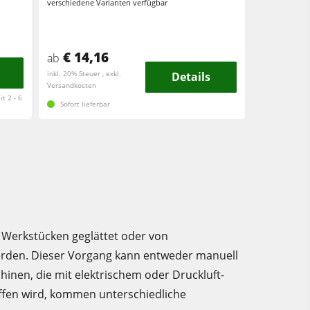
verschiedene Varianten verfügbar
€ 14,16
ab
inkl. 20% Steuer , exkl.
Details
Versandkosten
t 2 - 6
Sofort lieferbar
n Werkstücken geglättet oder von
erden. Dieser Vorgang kann entweder manuell
inen, die mit elektrischem oder Druckluft-
iffen wird, kommen unterschiedliche