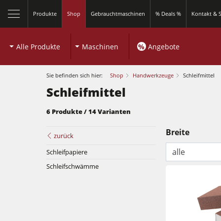
Produkte
Shop
Gebrauchtmaschinen
% Deals %
Kontakt & S
Alle Produkte
Maschinen
%
Angebote
Sie befinden sich hier:
Shop
Handwerkzeuge
Schleifmittel
Schleifmittel
6 Produkte / 14 Varianten
schließen
Breite
zurück
alle
Schleifpapiere
Schleifschwämme
Kreissägen und Formatkreissägen
Fräsmaschinen
Kreissägen und Formatkreissägen