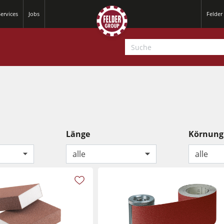
ervices
Jobs
Felder
Länge
Körnung
alle
alle
Hobelmaschinen
Kreissäge-Fräsmaschinen
Hobelmaschinen