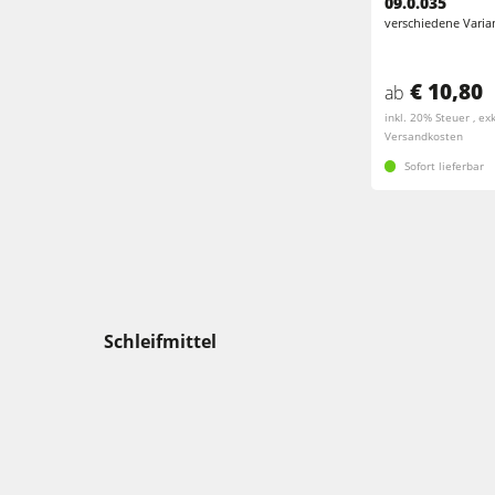
09.0.035
verschiedene Varia
€ 10,80
ab
inkl. 20% Steuer , exk
Versandkosten
Sofort lieferbar
Schleifmittel