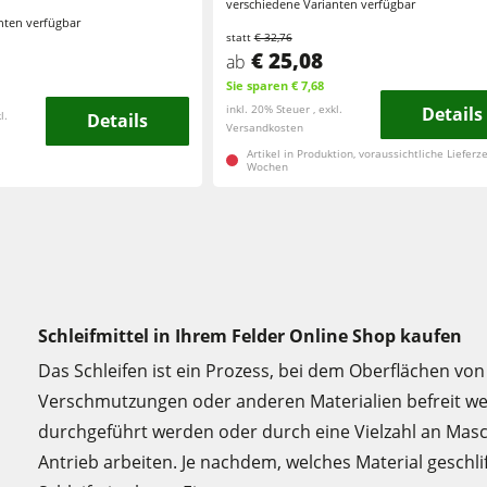
verschiedene Varianten verfügbar
nten verfügbar
statt
€ 32,76
€ 25,08
ab
Sie sparen € 7,68
inkl. 20% Steuer , exkl.
Details
l.
Details
Versandkosten
Artikel in Produktion, voraussichtliche Lieferzei
Wochen
Schleifmittel in Ihrem Felder Online Shop kaufen
Das Schleifen ist ein Prozess, bei dem Oberflächen vo
Verschmutzungen oder anderen Materialien befreit w
durchgeführt werden oder durch eine Vielzahl an Masch
Antrieb arbeiten. Je nachdem, welches Material geschl