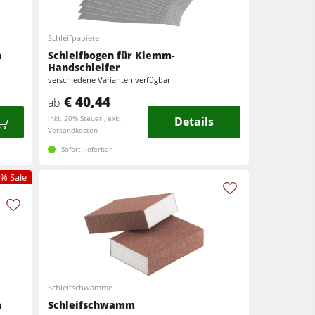
Schleifpapiere
m
Schleifbogen für Klemm-
Handschleifer
verschiedene Varianten verfügbar
€ 40,44
ab
inkl. 20% Steuer , exkl.
Details
Versandkosten
Sofort lieferbar
% Sale
Schleifschwämme
m
Schleifschwamm