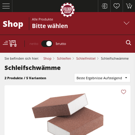
0
0
Alle Produkte
Shop
Bitte wählen
netto
brutto
Sie befinden sich hier:
Shop
Schleifen
Schleifmittel
Schleifschwämme
Schleifschwämme
Kreissägen und Formatkreissägen
2 Produkte / 5 Varianten
Beste Ergebnisse Aufsteigend
Hobelmaschinen
Fräsmaschinen
Kreissägen und Formatkreissägen
Kreissäge-Fräsmaschinen
Hobelmaschinen
Kombimaschinen
Fräsmaschinen
CNC-Bearbeitungszentren