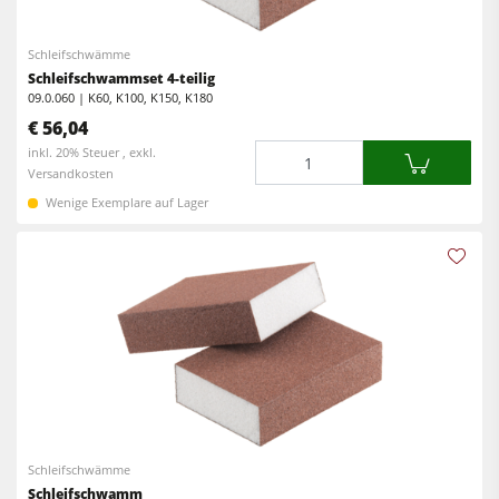
Kreissäge-Fräsmaschinen
Kantenanleimmaschinen
Schleifschwämme
Kombimaschinen
CNC Fenster- und Türenbearbeitung
Schleifschwammset 4-teilig
CNC Bearbeitungszentren
09.0.060 | K60, K100, K150, K180
Breitbandschleifmaschinen
€ 56,04
Kantenanleimmaschinen
Langband- & Kantenschleifmaschinen
Menge
inkl. 20% Steuer , exkl.
Versandkosten
Schleifmaschinen
Bürst- und Bürstschleifmaschinen
Wenige Exemplare auf Lager
Bürstmaschine
Bandsägen
Bandsägen
Bohrmaschinen
Bohrmaschinen
Druckbalkensägen & Plattenaufteilsägen
Druckbalkensägen & Plattenaufteilsägen
Brikettierpressen
Brikettierpressen
Heizplattenpressen & Vakuumpressen
Absauggeräte & Entstauber
Rohluftabsauggeräte
Vorschubapparate
Schleifschwämme
Reinluftabsauggeräte & Entstauber
Schleifschwamm