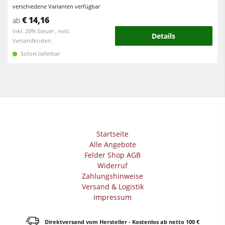
Vorschubapparate
verschiedene Varianten verfügbar
€ 14,16
ab
Werkstattausrüstung
inkl. 20% Steuer , exkl.
Details
Versandkosten
F4Solutions Software
Sofort lieferbar
Automatisierung & Materialhandling
Projektmanagement
Startseite
Alle Angebote
Felder Shop AGB
Widerruf
Zahlungshinweise
Versand & Logistik
Impressum
Direktversand vom Hersteller - Kostenlos ab netto 100 €