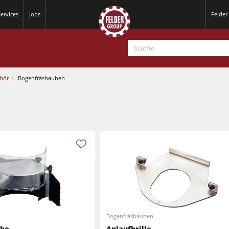
ervices
Jobs
Felder
hör
Bogenfräshauben
Hobelmaschinen
Kreissäge-Fräsmaschinen
Hobelmaschinen
CNC-Bearbeitungszentren
Kreissäge-Fräsmaschinen
CNC Fenster- und Türenbearbeitung
Bogenfräshauben
CNC Bearbeitungszentren
ube
Anlaufbrille