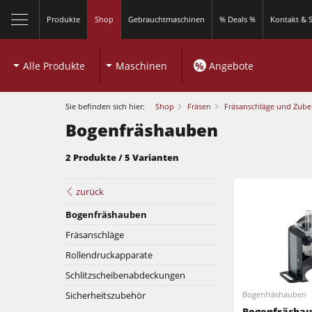
Produkte
Shop
Gebrauchtmaschinen
% Deals %
Kontakt & S
Alle Produkte
Maschinen
%
Angebote
Sie befinden sich hier:
Shop
Fräsen
Fräsanschläge und Zube
Bogenfräshauben
2 Produkte / 5 Varianten
Kreissägen und Formatkreissägen
zurück
Bogenfräshauben
Fräsmaschinen
Fräsanschläge
Kreissägen und Formatkreissägen
Kombimaschinen
Rollendruckapparate
Schlitzscheibenabdeckungen
Fräsmaschinen
Kantenanleimmaschinen
Sicherheitszubehör
Bogenfräshauben
Kombimaschinen
Bogenfräsha