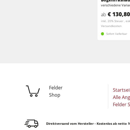
Breitbandschleifmaschinen
verschiedene Varia
Kantenanleimmaschinen
€ 130,80
ab
Bürst- und Bürstschleifmaschinen
inkl. 20% Steuer , exk
Bürstmaschine
Versandkosten
Bohrmaschinen
Sofort lieferbar
Bohrmaschinen
Brikettierpressen
Brikettierpressen
Rohluftabsauggeräte
Vorschubapparate
Vorschubapparate
F4Solutions Software
Felder
Startsei
Shop
Projektmanagement
Alle An
Felder 
Direktversand vom Hersteller - Kostenlos ab netto 1