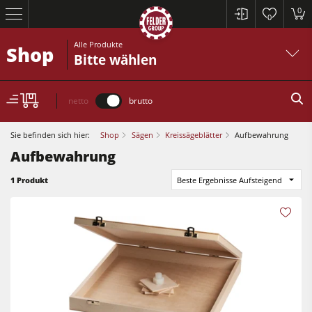
0
0
Alle Produkte
Shop
Bitte wählen
netto
brutto
Sie befinden sich hier:
Shop
Sägen
Kreissägeblätter
Aufbewahrung
Aufbewahrung
Kreissägen und Formatkreissägen
1 Produkt
Beste Ergebnisse Aufsteigend
Hobelmaschinen
Fräsmaschinen
Kreissägen und Formatkreissägen
Kreissäge-Fräsmaschinen
Hobelmaschinen
Kombimaschinen
Fräsmaschinen
CNC-Bearbeitungszentren