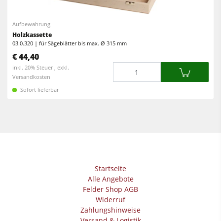
Kreissäge-Fräsmaschinen
Kantenanleimmaschinen
Kombimaschinen
Aufbewahrung
CNC Fenster- und Türenbearbeitung
Holzkassette
CNC Bearbeitungszentren
03.0.320 | für Sägeblätter bis max. Ø 315 mm
Breitbandschleifmaschinen
€ 44,40
Kantenanleimmaschinen
Langband- & Kantenschleifmaschinen
Menge
inkl. 20% Steuer , exkl.
Schleifmaschinen
Versandkosten
Bürst- und Bürstschleifmaschinen
Sofort lieferbar
Bürstmaschine
Bandsägen
Bandsägen
Bohrmaschinen
Bohrmaschinen
Druckbalkensägen & Plattenaufteilsägen
Druckbalkensägen & Plattenaufteilsägen
Brikettierpressen
Brikettierpressen
Startseite
Heizplattenpressen & Vakuumpressen
Alle Angebote
Absauggeräte & Entstauber
Felder Shop AGB
Rohluftabsauggeräte
Widerruf
Vorschubapparate
Reinluftabsauggeräte & Entstauber
Zahlungshinweise
Versand & Logistik