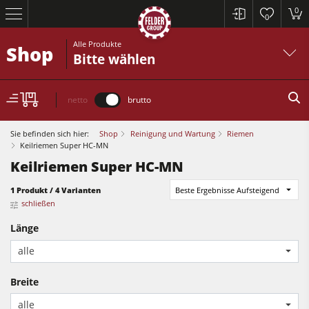
0
0
Alle Produkte
Shop
Bitte wählen
netto
brutto
Sie befinden sich hier:
Shop
Reinigung und Wartung
Riemen
Keilriemen Super HC-MN
Keilriemen Super HC-MN
Kreissägen und Formatkreissägen
1 Produkt / 4 Varianten
Beste Ergebnisse Aufsteigend
Hobelmaschinen
schließen
Fräsmaschinen
Länge
Kreissägen und Formatkreissägen
Kreissäge-Fräsmaschinen
alle
Hobelmaschinen
Kombimaschinen
Breite
Fräsmaschinen
CNC-Bearbeitungszentren
alle