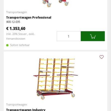
Kreissäge-Fräsmaschinen
Kantenanleimmaschinen
Transportwagen
Kombimaschinen
CNC Fenster- und Türenbearbeitung
Transportwagen Professional
CNC Bearbeitungszentren
400-12-035
Breitbandschleifmaschinen
€ 1.353,60
Kantenanleimmaschinen
Langband- & Kantenschleifmaschinen
Menge
inkl. 20% Steuer , exkl.
Versandkosten
Schleifmaschinen
Bürst- und Bürstschleifmaschinen
Sofort lieferbar
Bürstmaschine
Bandsägen
Bandsägen
Bohrmaschinen
Bohrmaschinen
Druckbalkensägen & Plattenaufteilsägen
Druckbalkensägen & Plattenaufteilsägen
Brikettierpressen
Brikettierpressen
Heizplattenpressen & Vakuumpressen
Absauggeräte & Entstauber
Rohluftabsauggeräte
Vorschubapparate
Transportwagen
Reinluftabsauggeräte & Entstauber
Transportwagen Industry