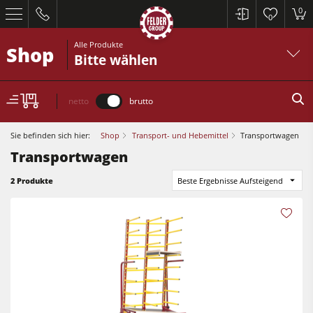
0
0
Alle Produkte
Shop
Bitte wählen
netto
brutto
Sie befinden sich hier:
Shop
Transport- und Hebemittel
Transportwagen
Transportwagen
Kreissägen und Formatkreissägen
2 Produkte
Beste Ergebnisse Aufsteigend
Hobelmaschinen
Fräsmaschinen
Kreissägen und Formatkreissägen
Kreissäge-Fräsmaschinen
Hobelmaschinen
Kombimaschinen
Fräsmaschinen
CNC-Bearbeitungszentren