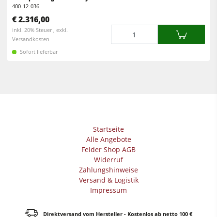
Vorschubapparate
400-12-036
€ 2.316,00
Werkstattausrüstung
Menge
inkl. 20% Steuer , exkl.
Versandkosten
F4Solutions Software
Sofort lieferbar
Automatisierung & Materialhandling
Projektmanagement
Startseite
Alle Angebote
Felder Shop AGB
Widerruf
Zahlungshinweise
Versand & Logistik
Impressum
Direktversand vom Hersteller - Kostenlos ab netto 100 €