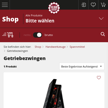
0
0
Alle Produkte
Shop
Bitte wählen
netto
brutto
Sie befinden sich hier:
Shop
Handwerkzeuge
Spannmittel
Getriebezwingen
Getriebezwingen
Kreissägen und Formatkreissägen
1 Produkt
Beste Ergebnisse Aufsteigend
Hobelmaschinen
Fräsmaschinen
Kreissägen und Formatkreissägen
Kreissäge-Fräsmaschinen
Hobelmaschinen
Kombimaschinen
Fräsmaschinen
CNC-Bearbeitungszentren