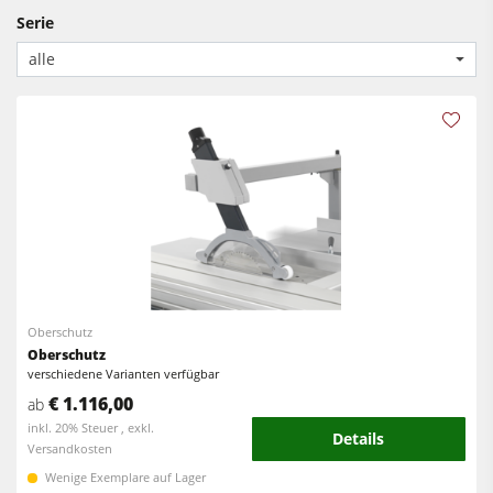
Kreissäge-Fräsmaschinen
Serie
Kantenanleimmaschinen
Kombimaschinen
alle
CNC Fenster- und Türenbearbeitung
CNC Bearbeitungszentren
Breitbandschleifmaschinen
Kantenanleimmaschinen
Langband- & Kantenschleifmaschinen
Schleifmaschinen
Bürst- und Bürstschleifmaschinen
Bürstmaschine
Bandsägen
Bandsägen
Bohrmaschinen
Bohrmaschinen
Druckbalkensägen & Plattenaufteilsägen
Oberschutz
Druckbalkensägen & Plattenaufteilsägen
Brikettierpressen
Oberschutz
Brikettierpressen
verschiedene Varianten verfügbar
Heizplattenpressen & Vakuumpressen
€ 1.116,00
ab
Absauggeräte & Entstauber
Rohluftabsauggeräte
inkl. 20% Steuer , exkl.
Details
Versandkosten
Vorschubapparate
Reinluftabsauggeräte & Entstauber
Wenige Exemplare auf Lager