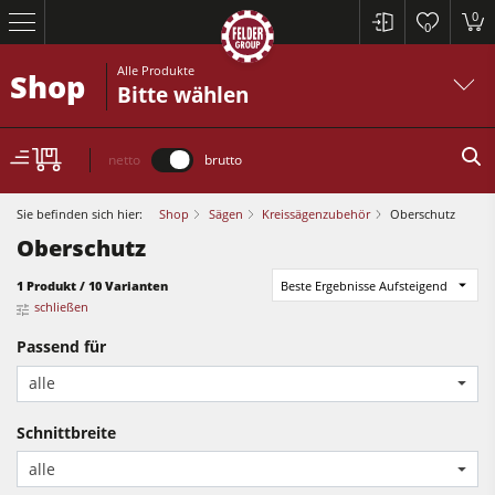
0
0
Alle Produkte
Shop
Bitte wählen
netto
brutto
Sie befinden sich hier:
Shop
Sägen
Kreissägenzubehör
Oberschutz
Oberschutz
Kreissägen und Formatkreissägen
1 Produkt / 10 Varianten
Beste Ergebnisse Aufsteigend
schließen
Hobelmaschinen
Passend für
Fräsmaschinen
alle
Kreissägen und Formatkreissägen
Kreissäge-Fräsmaschinen
Hobelmaschinen
Schnittbreite
Kombimaschinen
alle
Fräsmaschinen
CNC-Bearbeitungszentren