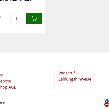
Langband- & Kantenschleifmaschinen
Schleifmaschinen
Bandsägen
Menge
l.
Bandsägen
Druckbalkensägen & Plattenaufteilsägen
Druckbalkensägen & Plattenaufteilsägen
Heizplattenpressen & Vakuumpressen
Absauggeräte & Entstauber
Reinluftabsauggeräte & Entstauber
Werkstattausrüstung
Automatisierung & Materialhandling
Widerruf
te
Zahlungshinweise
gebote
Shop AGB
00 €