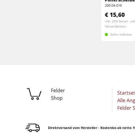
Breitbandschleifmaschinen
200-04-016
Kantenanleimmaschinen
€ 15,60
Bürst- und Bürstschleifmaschinen
inkl. 20% Steuer , exk
Bürstmaschine
Versandkosten
Bohrmaschinen
Sofort lieferbar
Bohrmaschinen
Brikettierpressen
Brikettierpressen
Rohluftabsauggeräte
Vorschubapparate
Vorschubapparate
F4Solutions Software
Felder
Startsei
Shop
Alle An
Projektmanagement
Felder 
Direktversand vom Hersteller - Kostenlos ab netto 1