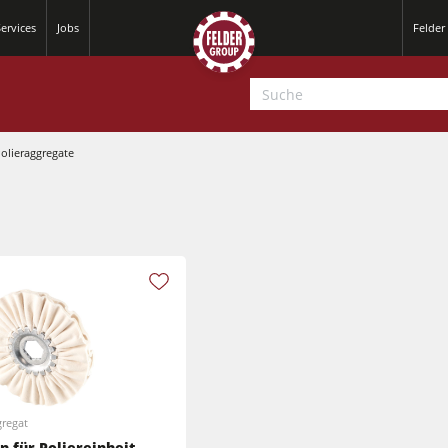
ervices
Jobs
Felder
olieraggregate
Hobelmaschinen
Kreissäge-Fräsmaschinen
Hobelmaschinen
CNC-Bearbeitungszentren
Kreissäge-Fräsmaschinen
CNC Fenster- und Türenbearbeitung
gregat
CNC Bearbeitungszentren
n für Poliereinheit