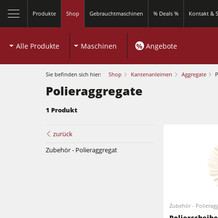
Produkte
Shop
Gebrauchtmaschinen
% Deals %
Kontakt & S
Alle Produkte
Maschinen
%
Angebote
Sie befinden sich hier:
Shop
Kantenanleimen
Aggregate
P
Polieraggregate
1 Produkt
Kreissägen und Formatkreissägen
zurück
Zubehör - Polieraggregat
Fräsmaschinen
Kreissägen und Formatkreissägen
Kombimaschinen
Fräsmaschinen
Kantenanleimmaschinen
Zubehör - Polierag
Kombimaschinen
Polierscheibe