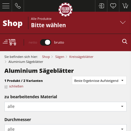
0
0
Alle Produkte
Shop
Bitte wählen
netto
brutto
Sie befinden sich hier:
Shop
Sägen
Kreissägeblätter
Aluminium Sägeblätter
Aluminium Sägeblätter
Kreissägen und Formatkreissägen
1 Produkt / 2 Varianten
Beste Ergebnisse Aufsteigend
Hobelmaschinen
schließen
zu bearbeitendes Material
Fräsmaschinen
Kreissägen und Formatkreissägen
alle
Kreissäge-Fräsmaschinen
Hobelmaschinen
Kombimaschinen
Durchmesser
Fräsmaschinen
CNC-Bearbeitungszentren
alle