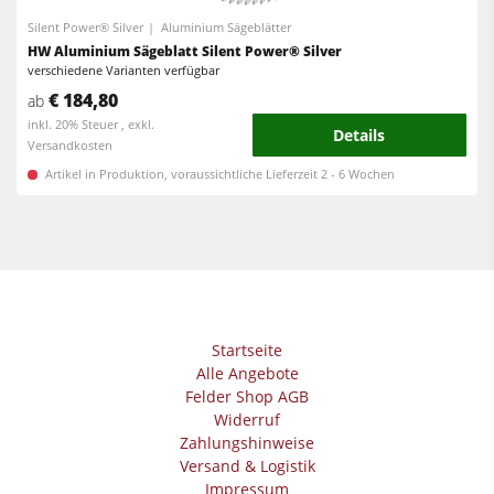
Vorschubapparate
Silent Power® Silver
Aluminium Sägeblätter
HW Aluminium Sägeblatt Silent Power® Silver
Werkstattausrüstung
verschiedene Varianten verfügbar
F4Solutions Software
€ 184,80
ab
inkl. 20% Steuer , exkl.
Details
Automatisierung & Materialhandling
Versandkosten
Artikel in Produktion, voraussichtliche Lieferzeit 2 - 6 Wochen
Projektmanagement
Startseite
Alle Angebote
Felder Shop AGB
Widerruf
Zahlungshinweise
Versand & Logistik
Impressum