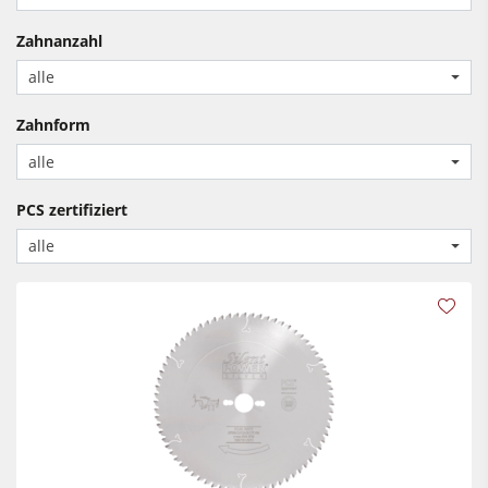
Kreissäge-Fräsmaschinen
Kantenanleimmaschinen
Zahnanzahl
Kombimaschinen
CNC Fenster- und Türenbearbeitung
alle
CNC Bearbeitungszentren
Breitbandschleifmaschinen
Zahnform
Kantenanleimmaschinen
Langband- & Kantenschleifmaschinen
alle
Schleifmaschinen
Bürst- und Bürstschleifmaschinen
PCS zertifiziert
Bürstmaschine
Bandsägen
alle
Bandsägen
Bohrmaschinen
Bohrmaschinen
Druckbalkensägen & Plattenaufteilsägen
Druckbalkensägen & Plattenaufteilsägen
Brikettierpressen
Brikettierpressen
Heizplattenpressen & Vakuumpressen
Absauggeräte & Entstauber
Rohluftabsauggeräte
Vorschubapparate
Reinluftabsauggeräte & Entstauber