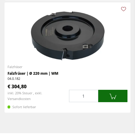
Falzfräser
Falzfräser | Ø 220 mm | WM
04.0.182
€ 304,80
Menge
inkl. 20% Steuer , exkl.
Versandkosten
Sofort lieferbar