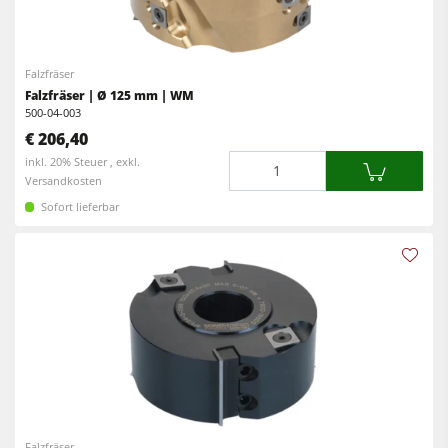
Falzfräser
Falzfräser | Ø 125 mm | WM
500-04-003
€ 206,40
Menge
inkl. 20% Steuer , exkl.
Versandkosten
Sofort lieferbar
Falzfräser