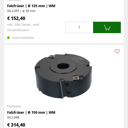
Falzfräser | Ø 125 mm | WM
04.2.097 | ø 30 mm
€ 152,40
Menge
inkl. 20% Steuer , exkl.
Versandkosten
Sofort lieferbar
Falzfräser
Falzfräser | Ø 150 mm | WM
04.2.098
€ 314,40