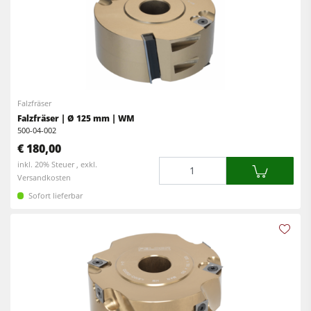
Reinluftabsauggeräte & Entstauber
Vorschubapparate
Werkstattausrüstung
F4Solutions Software
Falzfräser
Automatisierung & Materialhandling
Falzfräser | Ø 125 mm | WM
500-04-002
Projektmanagement
€ 180,00
Menge
inkl. 20% Steuer , exkl.
Versandkosten
Sofort lieferbar