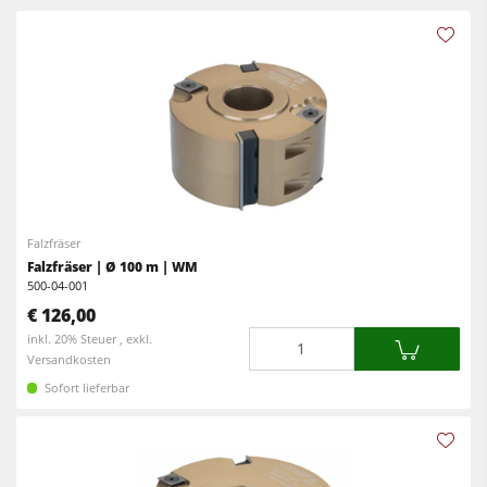
Fräsmaschinen
CNC-Bearbeitungszentren
Kreissäge-Fräsmaschinen
Kantenanleimmaschinen
Kombimaschinen
CNC Fenster- und Türenbearbeitung
CNC Bearbeitungszentren
Breitbandschleifmaschinen
Kantenanleimmaschinen
Langband- & Kantenschleifmaschinen
Schleifmaschinen
Bürst- und Bürstschleifmaschinen
Falzfräser
Bürstmaschine
Bandsägen
Falzfräser | Ø 100 m | WM
500-04-001
Bandsägen
Bohrmaschinen
€ 126,00
Bohrmaschinen
Druckbalkensägen & Plattenaufteilsägen
Menge
inkl. 20% Steuer , exkl.
Versandkosten
Druckbalkensägen & Plattenaufteilsägen
Brikettierpressen
Sofort lieferbar
Brikettierpressen
Heizplattenpressen & Vakuumpressen
Absauggeräte & Entstauber
Rohluftabsauggeräte
Vorschubapparate