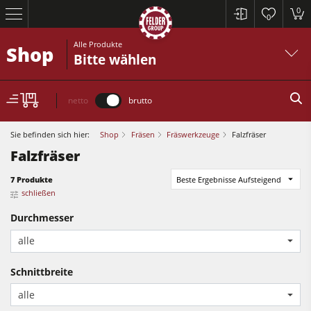
0
0
Alle Produkte
Shop
Bitte wählen
netto
brutto
Sie befinden sich hier:
Shop
Fräsen
Fräswerkzeuge
Falzfräser
Falzfräser
7 Produkte
Beste Ergebnisse Aufsteigend
schließen
Kreissägen und Formatkreissägen
Durchmesser
Hobelmaschinen
alle
Fräsmaschinen
Kreissägen und Formatkreissägen
Schnittbreite
Kreissäge-Fräsmaschinen
Hobelmaschinen
alle
Kombimaschinen