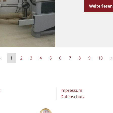
Weiterlesen
1
2
3
4
5
6
7
8
9
10
t
Impressum
Datenschutz