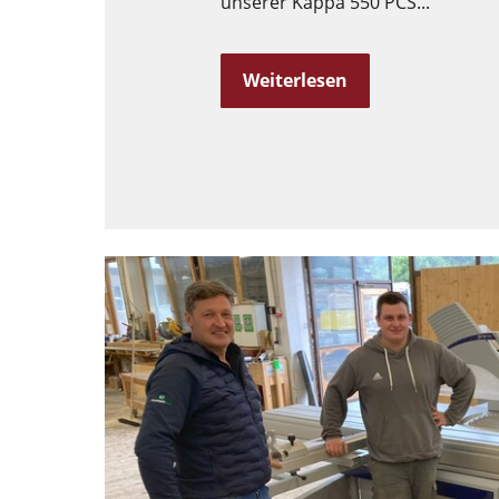
unserer Kappa 550 PCS...
Vorschubapparate
F4Solutions Software
Weiterlesen
Projektmanagement