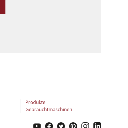
Produkte
Gebrauchtmaschinen
youtube
facebook
twitter
pinterest
instagram
linkedi