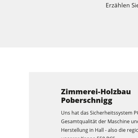
Erzählen Si
Kreissägen und Formatkreissägen
Fräsmaschinen
Kombimaschinen
Kantenanleimmaschinen
Breitbandschleifmaschinen
Bürst- und Bürstschleifmaschinen
Zimmerei-Holzbau
Poberschnigg
Bohrmaschinen
Uns hat das Sicherheitssystem PC
Brikettierpressen
Gesamtqualität der Maschine und
Herstellung in Hall - also die reg
Rohluftabsauggeräte