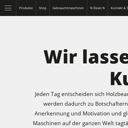
Produkte
Shop
Gebrauchtmaschinen
% Deals %
Kontakt & S
Wir lass
K
Jeden Tag entscheiden sich Holzbea
werden dadurch zu Botschaftern 
Anerkennung und Motivation und glei
Maschinen auf der ganzen Welt tagtäg