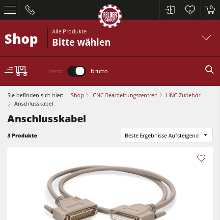
0
0
Alle Produkte
Shop
Bitte wählen
netto
brutto
Sie befinden sich hier:
Shop
CNC Bearbeitungszentren
HNC Zubehör
Anschlusskabel
Anschlusskabel
Kreissägen und Formatkreissägen
3 Produkte
Beste Ergebnisse Aufsteigend
Hobelmaschinen
Fräsmaschinen
Kreissägen und Formatkreissägen
Kreissäge-Fräsmaschinen
Hobelmaschinen
Kombimaschinen
Fräsmaschinen
CNC-Bearbeitungszentren