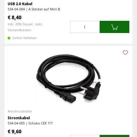
USB 2.0 Kabel
Vorschubapparate
534-04-004 | A Stecker auf Mini B
€ 8,40
Werkstattausrüstung
Menge
inkl. 20% Steuer , exkl.
F4Solutions Software
Versandkosten
Sofort lieferbar
Automatisierung & Materialhandling
Projektmanagement
Anschlusskabel
Stromkabel
534-04-005 | Schuko CEE 7/7
€ 9,60