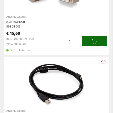
Kreissäge-Fräsmaschinen
Kantenanleimmaschinen
Kombimaschinen
Anschlusskabel
CNC Fenster- und Türenbearbeitung
D-SUB-Kabel
CNC Bearbeitungszentren
Breitbandschleifmaschinen
534-04-003
€ 15,60
Kantenanleimmaschinen
Langband- & Kantenschleifmaschinen
Menge
inkl. 20% Steuer , exkl.
Schleifmaschinen
Versandkosten
Bürst- und Bürstschleifmaschinen
Sofort lieferbar
Bürstmaschine
Bandsägen
Bandsägen
Bohrmaschinen
Bohrmaschinen
Druckbalkensägen & Plattenaufteilsägen
Druckbalkensägen & Plattenaufteilsägen
Brikettierpressen
Brikettierpressen
Heizplattenpressen & Vakuumpressen
Absauggeräte & Entstauber
Rohluftabsauggeräte
Vorschubapparate
Reinluftabsauggeräte & Entstauber
Anschlusskabel