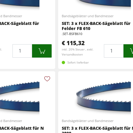
Kreissäge-Fräsmaschinen
Hobelmaschinen
CNC-Bearbeitungszentren
nd Bandmesser
Bandsägeblätter und Bandmesser
-BACK-Sägeblatt für
SET: 3 x FLEX-BACK-Sägeblatt für
Kreissäge-Fräsmaschinen
CNC Fenster- und Türenbearbeitung
Felder FB 610
.SET-BSFB610
CNC Bearbeitungszentren
Langband- & Kantenschleifmaschinen
€ 115,32
Menge
Menge
l.
inkl. 20% Steuer , exkl.
Schleifmaschinen
Versandkosten
Bandsägen
Sofort lieferbar
Bandsägen
Druckbalkensägen & Plattenaufteilsägen
Druckbalkensägen & Plattenaufteilsägen
Heizplattenpressen & Vakuumpressen
Absauggeräte & Entstauber
Reinluftabsauggeräte & Entstauber
Werkstattausrüstung
nd Bandmesser
Bandsägeblätter und Bandmesser
Automatisierung & Materialhandling
-BACK-Sägeblatt für N
SET: 3 x FLEX-BACK-Sägeblatt für