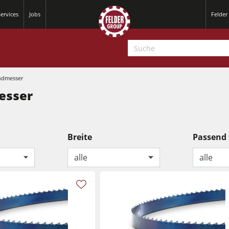
ervices
Jobs
Felder
ndmesser
esser
Breite
Passend 
alle
alle
Hobelmaschinen