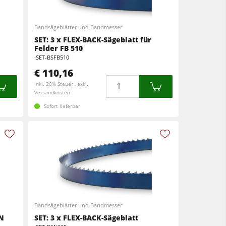
Bandsägeblätter und Bandmesser
SET: 3 x FLEX-BACK-Sägeblatt für
Felder FB 510
.SET-BSFB510
€ 110,16
Menge
inkl. 20% Steuer , exkl.
Versandkosten
Sofort lieferbar
Bandsägeblätter und Bandmesser
 N
SET: 3 x FLEX-BACK-Sägeblatt