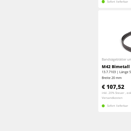
Sofort lieferbar
Bandsägeblätter u
M42 Bimetall 
13.7.7103 | Länge 5
Breite 20 mm
€ 107,52
inkl. 20% Steuer , exk
Versandkosten
Sofort lieferbar