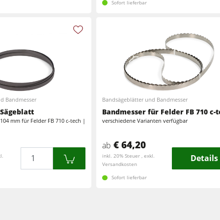
Sofort lieferbar
nd Bandmesser
Bandsägeblätter und Bandmesser
Sägeblatt
Bandmesser für Felder FB 710 c-
104 mm für Felder FB 710 c-tech |
verschiedene Varianten verfügbar
€ 64,20
ab
Menge
l.
inkl. 20% Steuer , exkl.
Details
Versandkosten
Sofort lieferbar