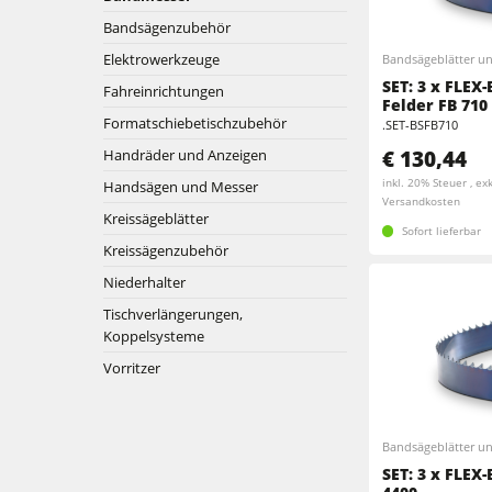
Fräsmaschinen
Bandsägenzubehör
Kreissägen und Formatkreissägen
Kombimaschinen
Elektrowerkzeuge
Bandsägeblätter u
SET: 3 x FLEX
Fräsmaschinen
Fahreinrichtungen
Kantenanleimmaschinen
Felder FB 710
Formatschiebetischzubehör
.SET-BSFB710
Kombimaschinen
Breitbandschleifmaschinen
€ 130,44
Handräder und Anzeigen
inkl. 20% Steuer , exk
Handsägen und Messer
Kantenanleimmaschinen
Versandkosten
Bürst- und Bürstschleifmaschinen
Kreissägeblätter
Sofort lieferbar
Bürstmaschine
Kreissägenzubehör
Bohrmaschinen
Niederhalter
Bohrmaschinen
Brikettierpressen
Tischverlängerungen,
Koppelsysteme
Brikettierpressen
Rohluftabsauggeräte
Vorritzer
Vorschubapparate
Vorschubapparate
Bandsägeblätter u
F4Solutions Software
SET: 3 x FLEX