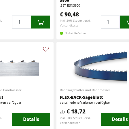
3800
.SET-BSN3800
€ 90,48
Menge
Menge
l.
inkl. 20% Steuer , exkl.
Versandkosten
Sofort lieferbar
nd Bandmesser
Bandsägeblätter und Bandmesser
ut
FLEX-BACK-Sägeblatt
nten verfügbar
verschiedene Varianten verfügbar
€ 18,72
ab
l.
Details
inkl. 20% Steuer , exkl.
Details
Versandkosten