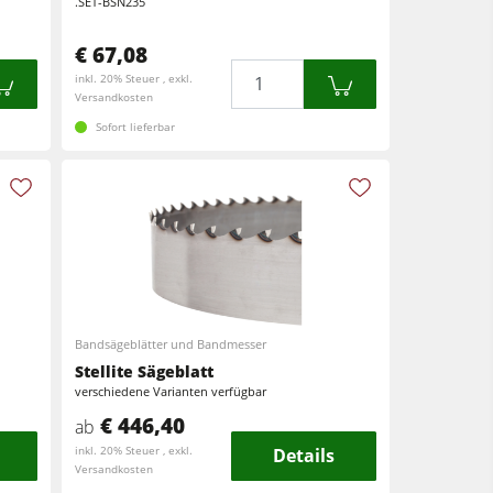
.SET-BSN235
€ 67,08
Menge
inkl. 20% Steuer , exkl.
Versandkosten
Sofort lieferbar
Bandsägeblätter und Bandmesser
Stellite Sägeblatt
verschiedene Varianten verfügbar
€ 446,40
ab
inkl. 20% Steuer , exkl.
Details
Versandkosten