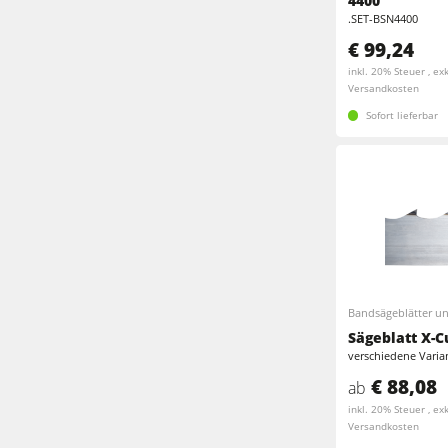
4400
Projektmanagement
.SET-BSN4400
€ 99,24
inkl. 20% Steuer , exk
Versandkosten
Sofort lieferbar
Bandsägeblätter u
Sägeblatt X-C
verschiedene Varia
€ 88,08
ab
inkl. 20% Steuer , exk
Versandkosten