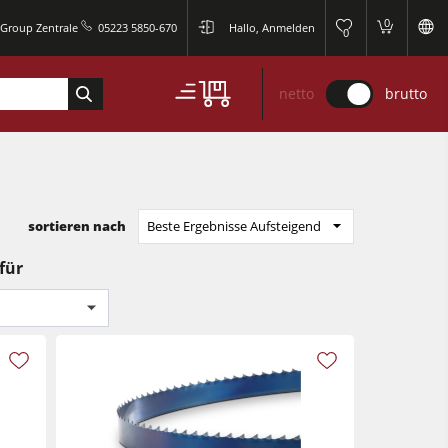
0
 Group Zentrale
05223 5850-670
Hallo, Anmelden
0
netto
brutto
sortieren nach
Beste Ergebnisse Aufsteigend
für