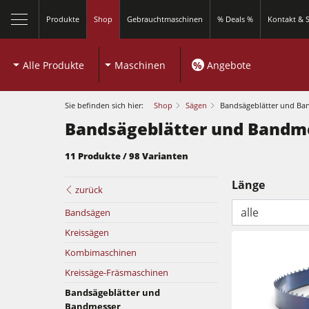
Produkte
Shop
Gebrauchtmaschinen
% Deals %
Kontakt & S
Alle Produkte
Maschinen
%
Angebote
Sie befinden sich hier:
Shop
Sägen
Bandsägeblätter und Ba
Bandsägeblätter und Bandm
11 Produkte / 98 Varianten
schließen
Länge
zurück
alle
Bandsägen
Kreissägen
Kombimaschinen
Kreissäge-Fräsmaschinen
Kreissägen und Formatkreissägen
Bandsägeblätter und
Bandmesser