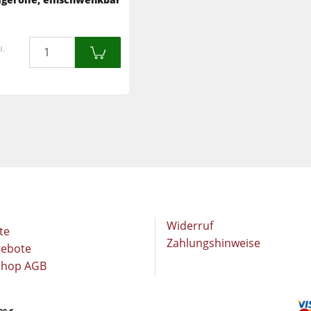
Langband- & Kantenschleifmaschinen
Schleifmaschinen
Bandsägen
Menge
l.
Bandsägen
Druckbalkensägen & Plattenaufteilsägen
Druckbalkensägen & Plattenaufteilsägen
Heizplattenpressen & Vakuumpressen
Absauggeräte & Entstauber
Reinluftabsauggeräte & Entstauber
Werkstattausrüstung
Automatisierung & Materialhandling
Widerruf
te
Zahlungshinweise
gebote
Shop AGB