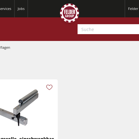
ervices
Jobs
Felder
flagen
Hobelmaschinen
Kreissäge-Fräsmaschinen
Hobelmaschinen
CNC-Bearbeitungszentren
Kreissäge-Fräsmaschinen
CNC Fenster- und Türenbearbeitung
CNC Bearbeitungszentren
agerolle, einschwenkbar