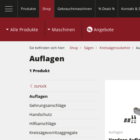
Produkte
Shop
Gebrauchtmaschinen
% Deals %
Kontakt & S
Alle Produkte
Maschinen
%
Angebote
Sie befinden sich hier:
Shop
Sägen
Kreissägenzubehör
Au
Auflagen
1 Produkt
Kreissägen und Formatkreissägen
zurück
Auflagen
Fräsmaschinen
Gehrungsanschläge
Kreissägen und Formatkreissägen
Kombimaschinen
Handschutz
Hilfsanschläge
Fräsmaschinen
Kantenanleimmaschinen
Kreissägevorritzaggregate
Auflagen
Kombimaschinen
Vordere Aufl