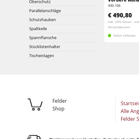
Oberschutz
Breitbandschleifmaschinen
430-106
Parallelanschläge
Kantenanleimmaschinen
€ 490,80
Bürst- und Bürstschleifmaschinen
Schutzhauben
inkl. 20% Steuer , exk
Bürstmaschine
Versandkosten
Spaltkeile
Bohrmaschinen
Sofort lieferbar
Spannflansche
Bohrmaschinen
Brikettierpressen
Stücklistenhalter
Tischeinlagen
Brikettierpressen
Rohluftabsauggeräte
Vorschubapparate
Vorschubapparate
F4Solutions Software
Felder
Startsei
Projektmanagement
Shop
Alle An
Felder 