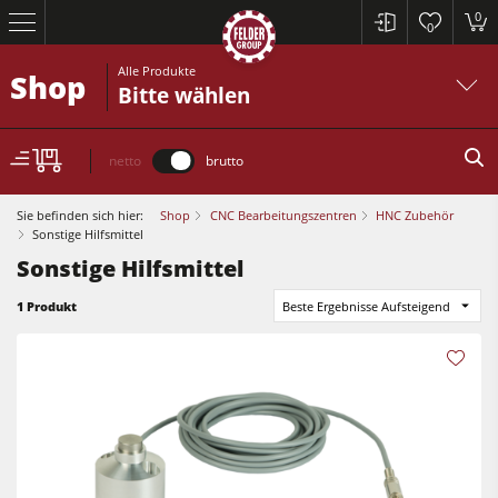
0
0
Alle Produkte
Shop
Bitte wählen
netto
brutto
Sie befinden sich hier:
Shop
CNC Bearbeitungszentren
HNC Zubehör
Sonstige Hilfsmittel
Sonstige Hilfsmittel
Kreissägen und Formatkreissägen
1 Produkt
Beste Ergebnisse Aufsteigend
Hobelmaschinen
Fräsmaschinen
Kreissägen und Formatkreissägen
Kreissäge-Fräsmaschinen
Hobelmaschinen
Kombimaschinen
Fräsmaschinen
CNC-Bearbeitungszentren