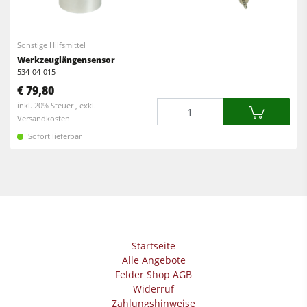
Kreissäge-Fräsmaschinen
Kantenanleimmaschinen
Kombimaschinen
CNC Fenster- und Türenbearbeitung
Sonstige Hilfsmittel
CNC Bearbeitungszentren
Werkzeuglängensensor
Breitbandschleifmaschinen
534-04-015
Kantenanleimmaschinen
€ 79,80
Langband- & Kantenschleifmaschinen
Menge
inkl. 20% Steuer , exkl.
Schleifmaschinen
Bürst- und Bürstschleifmaschinen
Versandkosten
Bürstmaschine
Sofort lieferbar
Bandsägen
Bandsägen
Bohrmaschinen
Bohrmaschinen
Druckbalkensägen & Plattenaufteilsägen
Druckbalkensägen & Plattenaufteilsägen
Brikettierpressen
Brikettierpressen
Heizplattenpressen & Vakuumpressen
Startseite
Absauggeräte & Entstauber
Alle Angebote
Rohluftabsauggeräte
Felder Shop AGB
Vorschubapparate
Widerruf
Reinluftabsauggeräte & Entstauber
Zahlungshinweise