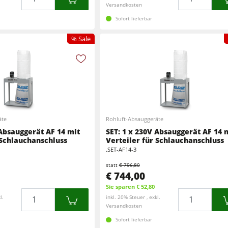
Versandkosten
Sofort lieferbar
% Sale
äte
Rohluft-Absauggeräte
 Absauggerät AF 14 mit
SET: 1 x 230V Absauggerät AF 14 
 Schlauchanschluss
Verteiler für Schlauchanschluss
.SET-AF14-3
statt
€ 796,80
€ 744,00
Sie sparen € 52,80
Menge
Menge
l.
inkl. 20% Steuer , exkl.
Versandkosten
Sofort lieferbar