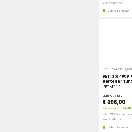
Versandkosten
Sofort lieferbar
Rohluft-Absaugger
SET: 3 x 400V
Verteiler für
.SET-AF14-2
statt
€ 748,80
€ 696,00
Sie sparen € 52,80
inkl. 20% Steuer , exk
Versandkosten
Sofort lieferbar