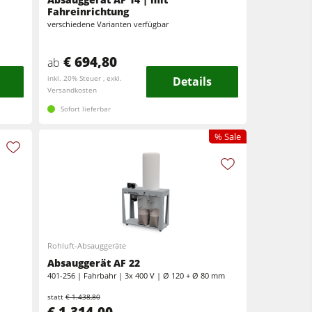
Fahreinrichtung
verschiedene Varianten verfügbar
€ 694,80
ab
inkl. 20% Steuer , exkl.
Details
Versandkosten
Sofort lieferbar
% Sale
Rohluft-Absauggeräte
Absauggerät AF 22
401-256 | Fahrbahr | 3x 400 V | Ø 120 + Ø 80 mm
statt
€ 1.438,80
€ 1.314,00