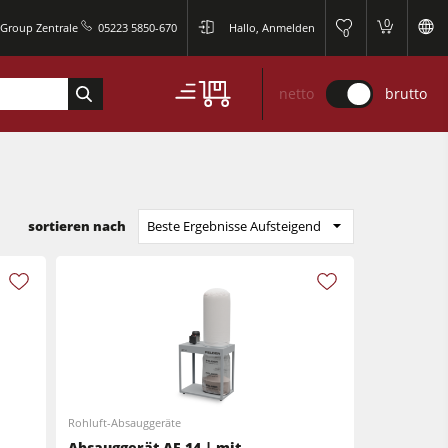
0
 Group Zentrale
05223 5850-670
Hallo, Anmelden
0
netto
brutto
sortieren nach
Beste Ergebnisse Aufsteigend
Rohluft-Absauggeräte
Absauggerät AF 14 | mit