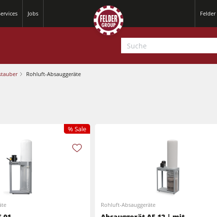
ervices
Jobs
Felder
stauber
Rohluft-Absauggeräte
% Sale
äte
Rohluft-Absauggeräte
Hobelmaschinen
 01
Absauggerät AF 12 | mit