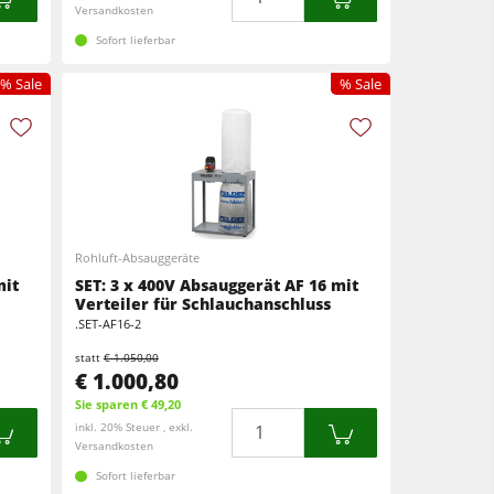
Versandkosten
Sofort lieferbar
% Sale
% Sale
Rohluft-Absauggeräte
mit
SET: 3 x 400V Absauggerät AF 16 mit
Verteiler für Schlauchanschluss
.SET-AF16-2
statt
€ 1.050,00
€ 1.000,80
Sie sparen € 49,20
Menge
inkl. 20% Steuer , exkl.
Versandkosten
Sofort lieferbar