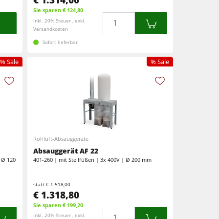
Sie sparen € 124,80
Menge
inkl. 20% Steuer , exkl.
Versandkosten
Sofort lieferbar
% Sale
% Sale
Rohluft-Absauggeräte
Absauggerät AF 22
| Ø 120
401-260 | mit Stellfüßen | 3x 400V | Ø 200 mm
statt
€ 1.518,00
€ 1.318,80
Sie sparen € 199,20
Menge
inkl. 20% Steuer , exkl.