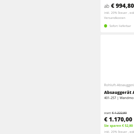
F4Solutions Software
€ 994,80
ab
inkl. 20% Steuer , exk
Projektmanagement
Versandkosten
Sofort lieferbar
Rohluft-Absaugger
Absauggerät 
401-257 | Wandmon
statt
€ 1.222,80
€ 1.170,00
Sie sparen € 52,80
inkl. 20% Steuer , exk