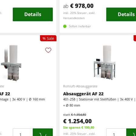
Automatisierung & Materialhandling
€ 978,00
ab
l.
Details
inkl. 20% Steuer , exkl.
Details
Versandkosten
Sofort lieferbar
% Sale
äte
Rohluft-Absauggeräte
AF 22
Absauggerät AF 22
tage | 3x 400 V | Ø 160 mm
401-258 | Stationär mit Stellfüßen | 3x 400 V 
+ Ø 80 mm
statt
€ 1.354,80
€ 1.254,00
Sie sparen € 100,80
Menge
Menge
l.
inkl. 20% Steuer , exkl.