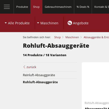
Produkte
Shop
Gebrauchtmaschinen
% Deals %
Kontakt & S
Alle Produkte
Maschinen
%
Angebote
Sie befinden sich hier:
Shop
Maschinen
Absauggeräte & Ent
Rohluft-Absauggeräte
14 Produkte / 18 Varianten
zurück
Reinluft-Absauggeräte
Rohluft-Absauggeräte
Rohluft-Absaugger
Kreissägen und Formatkreissägen
Absauggerät S