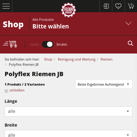
0
0
Alle Produkte
Shop
Bitte wählen
netto
brutto
Sie befinden sich hier:
Shop
Reinigung und Wartung
Riemen
Polyflex Riemen JB
Polyflex Riemen JB
Kreissägen und Formatkreissägen
1 Produkt / 2 Varianten
Beste Ergebnisse Aufsteigend
Hobelmaschinen
schließen
Fräsmaschinen
Länge
Kreissägen und Formatkreissägen
Kreissäge-Fräsmaschinen
alle
Hobelmaschinen
Kombimaschinen
Breite
Fräsmaschinen
CNC-Bearbeitungszentren
alle