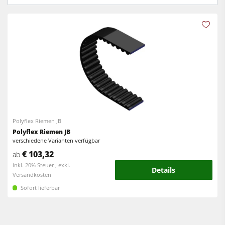
Kreissäge-Fräsmaschinen
Kantenanleimmaschinen
Kombimaschinen
CNC Fenster- und Türenbearbeitung
CNC Bearbeitungszentren
Breitbandschleifmaschinen
Kantenanleimmaschinen
Langband- & Kantenschleifmaschinen
Schleifmaschinen
Bürst- und Bürstschleifmaschinen
Bürstmaschine
Bandsägen
Bandsägen
Bohrmaschinen
Polyflex Riemen JB
Polyflex Riemen JB
Bohrmaschinen
Druckbalkensägen & Plattenaufteilsägen
verschiedene Varianten verfügbar
Druckbalkensägen & Plattenaufteilsägen
€ 103,32
ab
Brikettierpressen
inkl. 20% Steuer , exkl.
Details
Brikettierpressen
Versandkosten
Heizplattenpressen & Vakuumpressen
Sofort lieferbar
Absauggeräte & Entstauber
Rohluftabsauggeräte
Vorschubapparate
Reinluftabsauggeräte & Entstauber