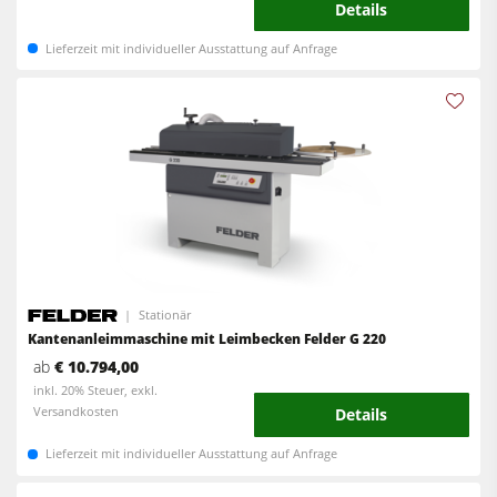
Details
Vorschubapparate
Reinluftabsauggeräte & Entstauber
Lieferzeit mit individueller Ausstattung auf Anfrage
Vorschubapparate
Werkstattausrüstung
F4Solutions Software
Automatisierung & Materialhandling
Projektmanagement
Stationär
Kantenanleimmaschine mit Leimbecken Felder G 220
ab
€ 10.794,00
inkl. 20% Steuer, exkl.
Versandkosten
Details
Lieferzeit mit individueller Ausstattung auf Anfrage