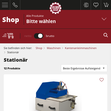
0
0
Alle Produkte
Shop
Bitte wählen
netto
brutto
Sie befinden sich hier:
Shop
Maschinen
Kantenanleimmaschinen
Stationär
Stationär
12 Produkte
Beste Ergebnisse Aufsteigend
Kreissägen und Formatkreissägen
Hobelmaschinen
Fräsmaschinen
Kreissägen und Formatkreissägen
Kreissäge-Fräsmaschinen
Hobelmaschinen