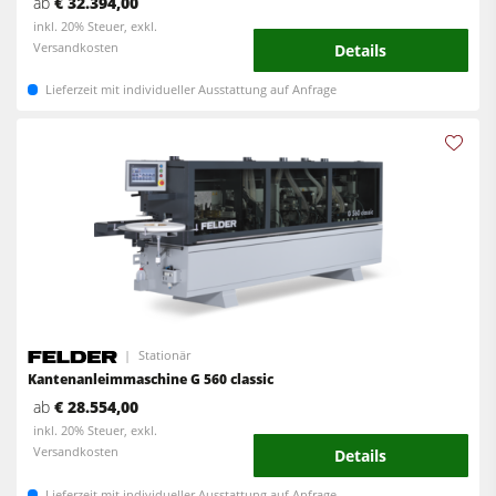
ab
€ 32.394,00
inkl. 20% Steuer, exkl.
Versandkosten
Details
Lieferzeit mit individueller Ausstattung auf Anfrage
Stationär
Kantenanleimmaschine G 560 classic
ab
€ 28.554,00
inkl. 20% Steuer, exkl.
Versandkosten
Details
Lieferzeit mit individueller Ausstattung auf Anfrage