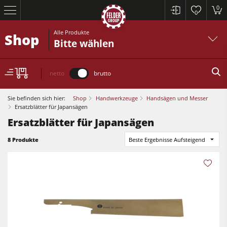
0
0
Alle Produkte
Shop
Bitte wählen
netto
brutto
Sie befinden sich hier:
Shop
Handwerkzeuge
Handsägen und Messer
Ersatzblätter für Japansägen
Ersatzblätter für Japansägen
8 Produkte
Beste Ergebnisse Aufsteigend
Kreissägen und Formatkreissägen
Hobelmaschinen
Fräsmaschinen
Kreissägen und Formatkreissägen
Kreissäge-Fräsmaschinen
Hobelmaschinen
Kombimaschinen