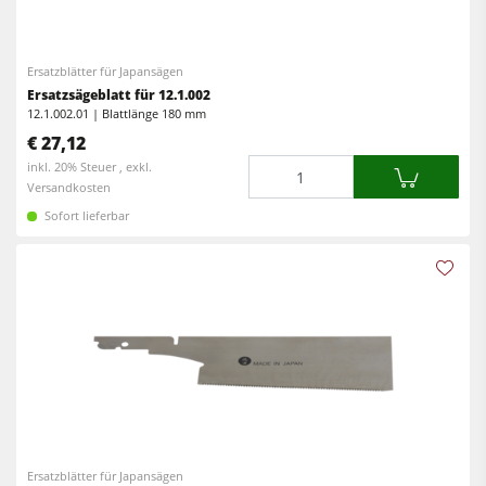
Fräsmaschinen
CNC-Bearbeitungszentren
Kreissäge-Fräsmaschinen
Kantenanleimmaschinen
Ersatzblätter für Japansägen
Kombimaschinen
Ersatzsägeblatt für 12.1.002
CNC Fenster- und Türenbearbeitung
12.1.002.01 | Blattlänge 180 mm
CNC Bearbeitungszentren
€ 27,12
Breitbandschleifmaschinen
Menge
inkl. 20% Steuer , exkl.
Kantenanleimmaschinen
Langband- & Kantenschleifmaschinen
Versandkosten
Schleifmaschinen
Sofort lieferbar
Bürst- und Bürstschleifmaschinen
Bürstmaschine
Bandsägen
Bandsägen
Bohrmaschinen
Bohrmaschinen
Druckbalkensägen & Plattenaufteilsägen
Druckbalkensägen & Plattenaufteilsägen
Brikettierpressen
Brikettierpressen
Heizplattenpressen & Vakuumpressen
Absauggeräte & Entstauber
Rohluftabsauggeräte
Ersatzblätter für Japansägen