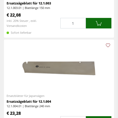
Vorschubapparate
Reinluftabsauggeräte & Entstauber
Ersatzsägeblatt für 12.1.003
12.1.003.01 | Blattlänge 150 mm
Vorschubapparate
€ 22,08
Menge
inkl. 20% Steuer , exkl.
Werkstattausrüstung
Versandkosten
F4Solutions Software
Sofort lieferbar
Automatisierung & Materialhandling
Projektmanagement
Ersatzblätter für Japansägen
Ersatzsägeblatt für 12.1.004
12.1.004.01 | Blattlänge 240 mm
€ 23,28