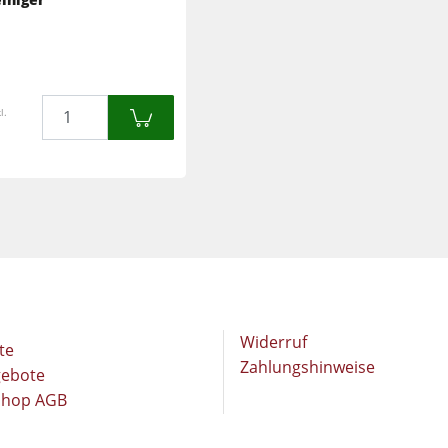
Langband- & Kantenschleifmaschinen
Schleifmaschinen
Bandsägen
Bandsägen
Druckbalkensägen & Plattenaufteilsägen
Menge
l.
Druckbalkensägen & Plattenaufteilsägen
Heizplattenpressen & Vakuumpressen
Absauggeräte & Entstauber
Reinluftabsauggeräte & Entstauber
Werkstattausrüstung
Automatisierung & Materialhandling
Widerruf
te
Zahlungshinweise
gebote
Shop AGB