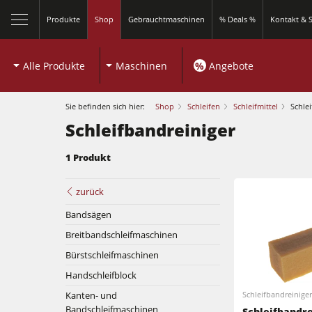
Produkte
Shop
Gebrauchtmaschinen
% Deals %
Kontakt & S
Alle Produkte
Maschinen
%
Angebote
Sie befinden sich hier:
Shop
Schleifen
Schleifmittel
Schle
Schleifbandreiniger
1 Produkt
Kreissägen und Formatkreissägen
zurück
Bandsägen
Fräsmaschinen
Breitbandschleifmaschinen
Kreissägen und Formatkreissägen
Kombimaschinen
Bürstschleifmaschinen
Handschleifblock
Fräsmaschinen
Kantenanleimmaschinen
Kanten- und
Schleifbandreiniger
Kombimaschinen
Bandschleifmaschinen
Schleifbandre