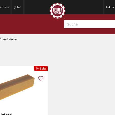
ervices
Jobs
Felder
ifbandreiniger
% Sale
Hobelmaschinen
Kreissäge-Fräsmaschinen
Hobelmaschinen
CNC-Bearbeitungszentren
Kreissäge-Fräsmaschinen
CNC Fenster- und Türenbearbeitung
CNC Bearbeitungszentren
iniger