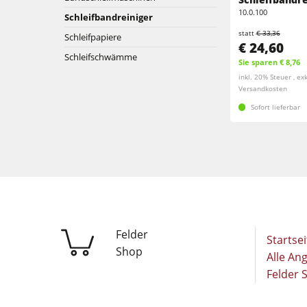
Breitbandschleifmaschinen
10.0.100
Schleifbandreiniger
Kantenanleimmaschinen
statt
€ 33,36
Bürst- und Bürstschleifmaschinen
Schleifpapiere
€ 24,60
Schleifschwämme
Bürstmaschine
Sie sparen € 8,76
Bohrmaschinen
inkl. 20% Steuer , exk
Versandkosten
Bohrmaschinen
Brikettierpressen
Sofort lieferbar
Brikettierpressen
Rohluftabsauggeräte
Vorschubapparate
Vorschubapparate
F4Solutions Software
Projektmanagement
Felder
Startsei
Shop
Alle An
Felder 