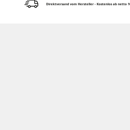
Breitbandschleifmaschinen
Direktversand vom Hersteller - Kostenlos ab netto 1
Kantenanleimmaschinen
Bürst- und Bürstschleifmaschinen
Bürstmaschine
Bohrmaschinen
Bohrmaschinen
Brikettierpressen
Brikettierpressen
Rohluftabsauggeräte
Vorschubapparate
Vorschubapparate
F4Solutions Software
Projektmanagement