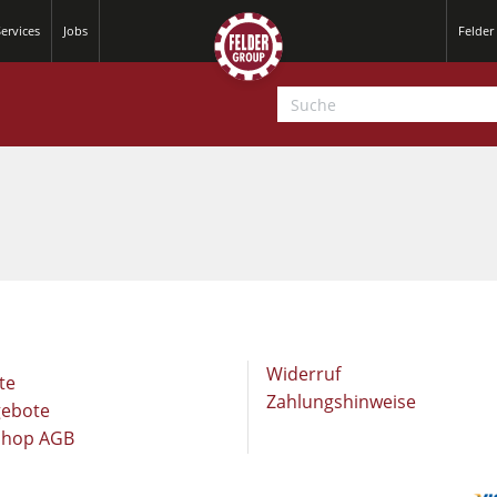
ervices
Jobs
Felder
Hobelmaschinen
Kreissäge-Fräsmaschinen
Widerruf
te
Hobelmaschinen
Zahlungshinweise
CNC-Bearbeitungszentren
gebote
Shop AGB
Kreissäge-Fräsmaschinen
CNC Fenster- und Türenbearbeitung
CNC Bearbeitungszentren