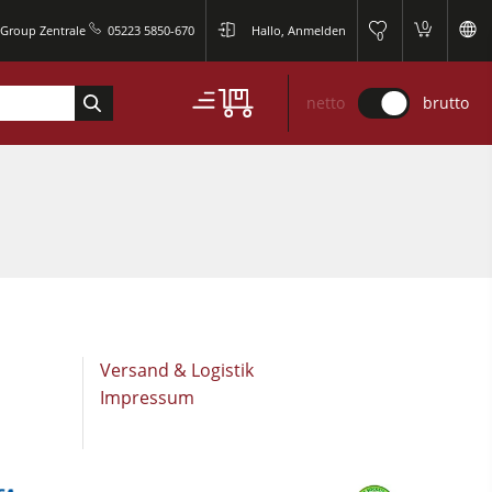
0
 Group Zentrale
05223 5850-670
Hallo, Anmelden
0
netto
brutto
Versand & Logistik
Impressum