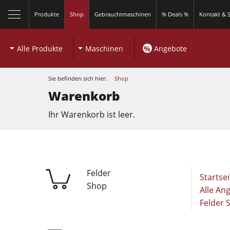
Produkte
Shop
Gebrauchtmaschinen
% Deals %
Kontakt & S
Alle Produkte
Maschinen
%
Angebote
Sie befinden sich hier:
Shop
Warenkorb
Ihr Warenkorb ist leer.
Kreissägen und Formatkreissägen
Fräsmaschinen
Felder
Startsei
Kreissägen und Formatkreissägen
Shop
Kombimaschinen
Alle An
Felder 
Fräsmaschinen
Kantenanleimmaschinen
Kombimaschinen