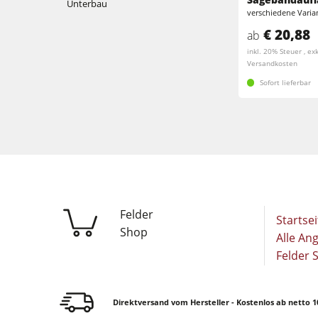
Unterbau
Breitbandschleifmaschinen
verschiedene Varia
Kantenanleimmaschinen
€ 20,88
ab
Bürst- und Bürstschleifmaschinen
inkl. 20% Steuer , exk
Bürstmaschine
Versandkosten
Bohrmaschinen
Sofort lieferbar
Bohrmaschinen
Brikettierpressen
Brikettierpressen
Rohluftabsauggeräte
Vorschubapparate
Vorschubapparate
F4Solutions Software
Felder
Startsei
Shop
Projektmanagement
Alle An
Felder 
Direktversand vom Hersteller - Kostenlos ab netto 1