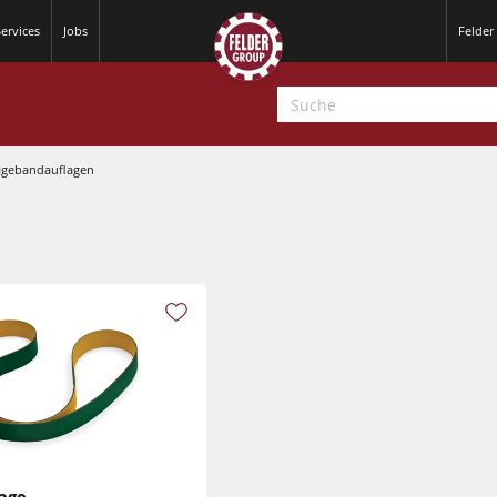
ervices
Jobs
Felder
ägebandauflagen
Hobelmaschinen
Kreissäge-Fräsmaschinen
Hobelmaschinen
CNC-Bearbeitungszentren
Kreissäge-Fräsmaschinen
CNC Fenster- und Türenbearbeitung
CNC Bearbeitungszentren
age