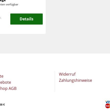
Langband- & Kantenschleifmaschinen
nten verfügbar
Schleifmaschinen
Bandsägen
l.
Details
Bandsägen
Druckbalkensägen & Plattenaufteilsägen
Druckbalkensägen & Plattenaufteilsägen
Heizplattenpressen & Vakuumpressen
Absauggeräte & Entstauber
Reinluftabsauggeräte & Entstauber
Werkstattausrüstung
Automatisierung & Materialhandling
Widerruf
te
Zahlungshinweise
gebote
Shop AGB
00 €