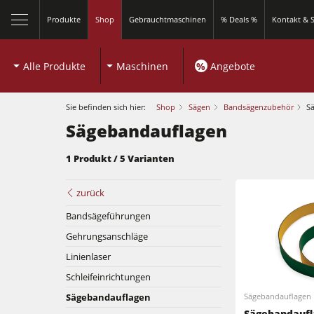
Produkte
Shop
Gebrauchtmaschinen
% Deals %
Kontakt & S
Alle Produkte
Maschinen
%
Angebote
Sie befinden sich hier:
Shop
Sägen
Bandsägenzubehör
S
Sägebandauflagen
1 Produkt / 5 Varianten
Kreissägen und Formatkreissägen
zurück
Bandsägeführungen
Fräsmaschinen
Gehrungsanschläge
Kreissägen und Formatkreissägen
Kombimaschinen
Linienlaser
Schleifeinrichtungen
Fräsmaschinen
Kantenanleimmaschinen
Sägebandauflagen
Sägebandauflagen
Kombimaschinen
Sägebandaufl