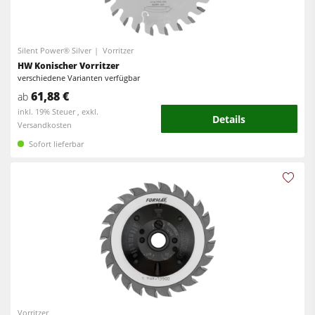
Reinluftabsauggeräte & Entstauber
Vorschubapparate
Silent Power® Silver
Vorritzer
Werkstattausrüstung
HW Konischer Vorritzer
verschiedene Varianten verfügbar
F4Solutions Software
61,88 €
ab
Automatisierung & Materialhandling
inkl. 19% Steuer , exkl.
Details
Versandkosten
Projektmanagement
Sofort lieferbar
Vorritzer