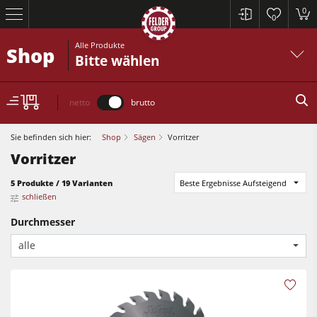
0
0
Alle Produkte
Shop
Bitte wählen
netto
brutto
Sie befinden sich hier:
Shop
Sägen
Vorritzer
Vorritzer
5 Produkte / 19 Varianten
Beste Ergebnisse Aufsteigend
schließen
Kreissägen und Formatkreissägen
Durchmesser
Hobelmaschinen
alle
Fräsmaschinen
Kreissägen und Formatkreissägen
Kreissäge-Fräsmaschinen
Hobelmaschinen
Kombimaschinen