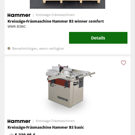
Vorschubapparate
Reinluftabsauggeräte & Entstauber
Kreissäge-Fräsmaschinen
Vorschubapparate
Kreissäge-Fräsmaschine Hammer B3 winner comfort
WWR-B3WC
Werkstattausrüstung
Details
F4Solutions Software
Benachrichtigen, wenn verfügbar
Automatisierung & Materialhandling
Projektmanagement
Kreissäge-Fräsmaschinen
Kreissäge-Fräsmaschine Hammer B3 basic
ab
5.230,05 €