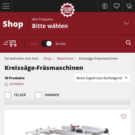
0
0
Alle Produkte
Shop
Bitte wählen
netto
brutto
Sie befinden sich hier:
Shop
Maschinen
Kreissäge-Fräsmaschinen
Kreissäge-Fräsmaschinen
10 Produkte
Beste Ergebnisse Aufsteigend
schließen
Kreissägen und Formatkreissägen
FELDER
HAMMER
Hobelmaschinen
Fräsmaschinen
Kreissägen und Formatkreissägen
Kreissäge-Fräsmaschinen
Hobelmaschinen