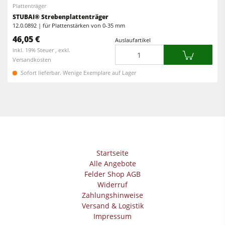
Plattenträger
Vorschubapparate
STUBAI® Strebenplattenträger
Werkstattausrüstung
12.0.0892 | für Plattenstärken von 0-35 mm
46,05 €
Auslaufartikel
F4Solutions Software
Menge
inkl. 19% Steuer , exkl.
Versandkosten
Automatisierung & Materialhandling
Sofort lieferbar. Wenige Exemplare auf Lager
Projektmanagement
Startseite
Alle Angebote
Felder Shop AGB
Widerruf
Zahlungshinweise
Versand & Logistik
Impressum