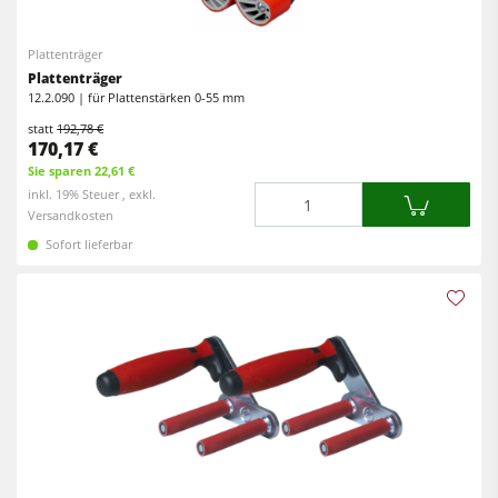
Kreissäge-Fräsmaschinen
Kantenanleimmaschinen
Plattenträger
Kombimaschinen
CNC Fenster- und Türenbearbeitung
Plattenträger
CNC Bearbeitungszentren
12.2.090 | für Plattenstärken 0-55 mm
Breitbandschleifmaschinen
statt
192,78 €
Kantenanleimmaschinen
170,17 €
Langband- & Kantenschleifmaschinen
Sie sparen 22,61 €
Schleifmaschinen
Bürst- und Bürstschleifmaschinen
Menge
inkl. 19% Steuer , exkl.
Versandkosten
Bürstmaschine
Bandsägen
Sofort lieferbar
Bandsägen
Bohrmaschinen
Bohrmaschinen
Druckbalkensägen & Plattenaufteilsägen
Druckbalkensägen & Plattenaufteilsägen
Brikettierpressen
Brikettierpressen
Heizplattenpressen & Vakuumpressen
Absauggeräte & Entstauber
Rohluftabsauggeräte
Vorschubapparate
Reinluftabsauggeräte & Entstauber