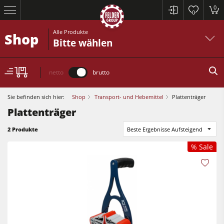
0
0
Alle Produkte
Shop
Bitte wählen
netto
brutto
Sie befinden sich hier:
Shop
Transport- und Hebemittel
Plattenträger
Plattenträger
Kreissägen und Formatkreissägen
2 Produkte
Beste Ergebnisse Aufsteigend
% Sale
Hobelmaschinen
Fräsmaschinen
Kreissägen und Formatkreissägen
Kreissäge-Fräsmaschinen
Hobelmaschinen
Kombimaschinen
Fräsmaschinen
CNC-Bearbeitungszentren