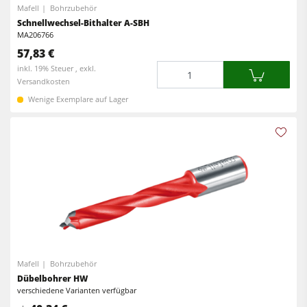
Rohluftabsauggeräte
Mafell
Bohrzubehör
Vorschubapparate
Schnellwechsel-Bithalter A-SBH
Reinluftabsauggeräte & Entstauber
MA206766
57,83 €
Vorschubapparate
Menge
inkl. 19% Steuer , exkl.
Werkstattausrüstung
Versandkosten
Wenige Exemplare auf Lager
F4Solutions Software
Automatisierung & Materialhandling
Projektmanagement
Mafell
Bohrzubehör
Dübelbohrer HW
verschiedene Varianten verfügbar