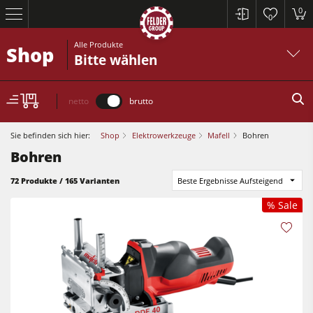
0
0
Alle Produkte
Shop
Bitte wählen
netto
brutto
Sie befinden sich hier:
Shop
Elektrowerkzeuge
Mafell
Bohren
Bohren
72 Produkte / 165 Varianten
Beste Ergebnisse Aufsteigend
% Sale
Kreissägen und Formatkreissägen
Hobelmaschinen
Fräsmaschinen
Kreissägen und Formatkreissägen
Kreissäge-Fräsmaschinen