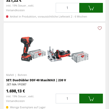
521,22 €
Menge
inkl. 19% Steuer , exkl.
Versandkosten
Artikel in Produktion, voraussichtliche Lieferzeit 2 - 6 Wochen
Mafell
Bohren
SET: DuoDübler DDF 40 MaxiMAX | 230 V
.SET-MA-1P0387
1.698,13 €
Menge
inkl. 19% Steuer , exkl.
Versandkosten
Wenige Exemplare auf Lager