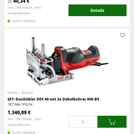
40,34 €
ab
inkl. 19% Steuer , exkl.
Details
Versandkosten
Sofort lieferbar
Mafell
Bohren
SET: DuoDübler DDF 40 mit 2x Dübelbohrer HW Ø5
.SET-MA-1P0234
1.340,89 €
Menge
inkl. 19% Steuer , exkl.
Versandkosten
Sofort lieferbar