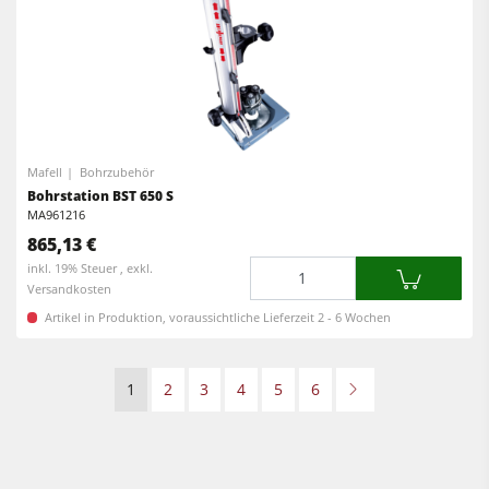
Mafell
Bohrzubehör
Bohrstation BST 650 S
MA961216
865,13 €
Menge
inkl. 19% Steuer , exkl.
Versandkosten
Artikel in Produktion, voraussichtliche Lieferzeit 2 - 6 Wochen
1
2
3
4
5
6