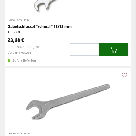
Kreissäge-Fräsmaschinen
Kantenanleimmaschinen
Kombimaschinen
CNC Fenster- und Türenbearbeitung
Gabelschlüssel
Gabelschlüssel "schmal" 13/13 mm
CNC Bearbeitungszentren
Breitbandschleifmaschinen
12.1.301
Kantenanleimmaschinen
23,68 €
Langband- & Kantenschleifmaschinen
Menge
inkl. 19% Steuer , exkl.
Schleifmaschinen
Bürst- und Bürstschleifmaschinen
Versandkosten
Bürstmaschine
Sofort lieferbar
Bandsägen
Bandsägen
Bohrmaschinen
Bohrmaschinen
Druckbalkensägen & Plattenaufteilsägen
Druckbalkensägen & Plattenaufteilsägen
Brikettierpressen
Brikettierpressen
Heizplattenpressen & Vakuumpressen
Absauggeräte & Entstauber
Rohluftabsauggeräte
Vorschubapparate
Reinluftabsauggeräte & Entstauber
Gabelschlüssel