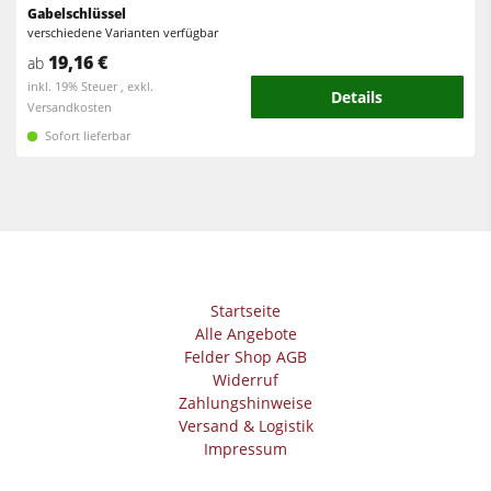
Gabelschlüssel
Vorschubapparate
verschiedene Varianten verfügbar
Werkstattausrüstung
19,16 €
ab
inkl. 19% Steuer , exkl.
F4Solutions Software
Details
Versandkosten
Automatisierung & Materialhandling
Sofort lieferbar
Projektmanagement
Startseite
Alle Angebote
Felder Shop AGB
Widerruf
Zahlungshinweise
Versand & Logistik
Impressum