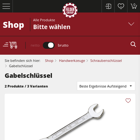
0
0
Alle Produkte
Shop
Bitte wählen
netto
brutto
Sie befinden sich hier:
Shop
Handwerkzeuge
Schraubenschlüssel
Gabelschlüssel
Gabelschlüssel
Kreissägen und Formatkreissägen
2 Produkte / 3 Varianten
Beste Ergebnisse Aufsteigend
Hobelmaschinen
Fräsmaschinen
Kreissägen und Formatkreissägen
Kreissäge-Fräsmaschinen
Hobelmaschinen
Kombimaschinen
Fräsmaschinen
CNC-Bearbeitungszentren