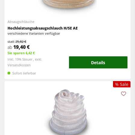
Vorschubapparate
Werkstattausrüstung
Absaugschläuche
Hochleistungs­­­­absaugschlauch H/SE AE
F4Solutions Software
verschiedene Varianten verfügbar
Automatisierung & Materialhandling
statt
25,82 €
19,40 €
ab
Projektmanagement
Sie sparen 6,42 €
inkl. 19% Steuer , exkl.
Details
Versandkosten
Sofort lieferbar
% Sale