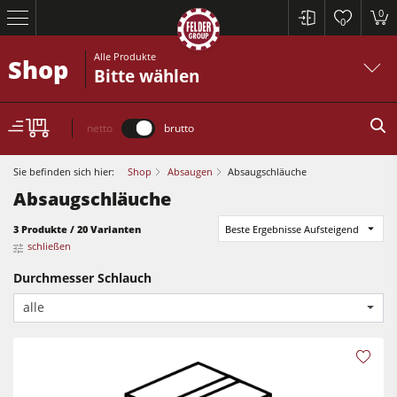
0
0
Alle Produkte
Shop
Bitte wählen
netto
brutto
Sie befinden sich hier:
Shop
Absaugen
Absaugschläuche
Absaugschläuche
3 Produkte / 20 Varianten
Beste Ergebnisse Aufsteigend
Kreissägen und Formatkreissägen
schließen
Hobelmaschinen
Durchmesser Schlauch
Fräsmaschinen
alle
Kreissägen und Formatkreissägen
Kreissäge-Fräsmaschinen
Hobelmaschinen
Kombimaschinen
Fräsmaschinen
CNC-Bearbeitungszentren