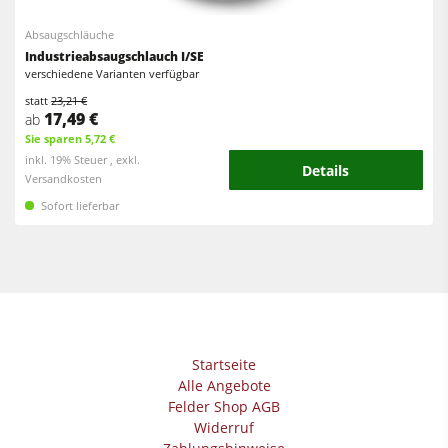
Absaugschläuche
Industrie­absaugschlauch I/SE
verschiedene Varianten verfügbar
statt
23,21 €
17,49 €
ab
Sie sparen 5,72 €
inkl. 19% Steuer , exkl.
Details
Versandkosten
Sofort lieferbar
Startseite
Alle Angebote
Felder Shop AGB
Widerruf