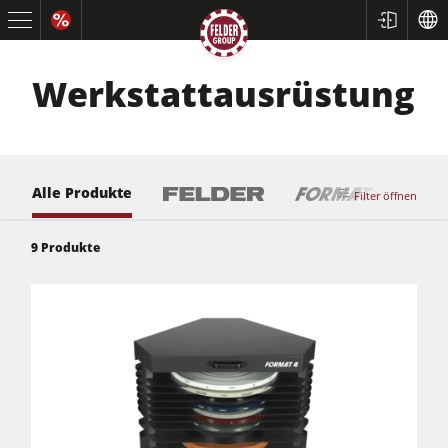
Werkstattausrüstung
Alle Produkte
Filter öffnen
9
Produkte
Kreissägen und Formatkreissägen
Hobelmaschinen
Fräsmaschinen
Kreissäge-Fräsmaschinen