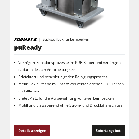
Rohluftabsauggeräte
Reinluftabsauggeräte & Entstauber
Vorschubapparate
Werkstattausrüstung
Stickstoffbox für Leimbecken
puReady
F4Solutions Software
Automatisierung & Materialhandling
Verzögert Reaktionsprozesse im PUR-Kleber und verlängert
dadurch dessen Verarbeitungszeit
Projektmanagement
Erleichtert und beschleunigt den Reinigungsprozess
Mehr Flexibilität beim Einsatz von verschiedenen PUR-Farben
und -Klebern
Bietet Platz für die Aufbewahrung von zwei Leimbecken
Mobil und platzsparend ohne Strom- und Druckluftanschluss
Details anzeigen
Sofortangebot