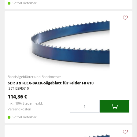
Rohluftabsauggeräte
Sofort lieferbar
Vorschubapparate
Reinluftabsauggeräte & Entstauber
Vorschubapparate
Werkstattausrüstung
F4Solutions Software
Automatisierung & Materialhandling
Projektmanagement
Bandsägeblätter und Bandmesser
SET: 3 x FLEX-BACK-Sägeblatt für Felder FB 610
.SET-BSFB610
114,36 €
Menge
inkl. 19% Steuer , exkl.
Versandkosten
Sofort lieferbar