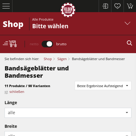
0
0
Alle Produkte
Shop
Bitte wählen
netto
brutto
Sie befinden sich hier:
Shop
Sägen
Bandsägeblätter und Bandmesser
Bandsägeblätter und
Bandmesser
11 Produkte / 98 Varianten
Beste Ergebnisse Aufsteigend
schließen
Kreissägen und Formatkreissägen
Länge
Hobelmaschinen
alle
Fräsmaschinen
Breite
Kreissägen und Formatkreissägen
Kreissäge-Fräsmaschinen