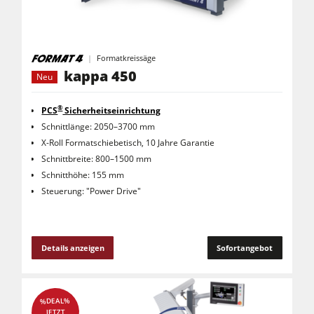
Formatkreissäge
kappa 450
Neu
®
PCS
Sicherheitseinrichtung
Schnittlänge: 2050–3700 mm
X-Roll Formatschiebetisch, 10 Jahre Garantie
Schnittbreite: 800–1500 mm
Schnitthöhe: 155 mm
Steuerung: "Power Drive"
Details anzeigen
Sofortangebot
%DEAL%
JETZT