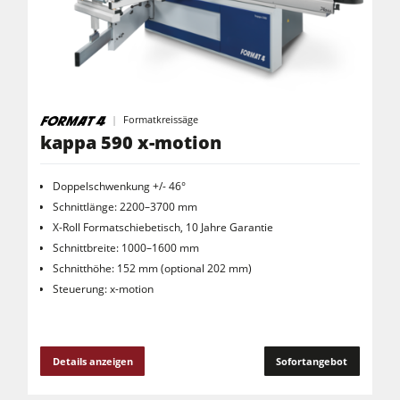
Kreissäge-Fräsmaschinen
Kombimaschinen
CNC-Bearbeitungszentren
Kantenanleimmaschinen
Formatkreissäge
kappa 590 x-motion
CNC Fenster- und Türenbearbeitung
Breitbandschleifmaschinen
Doppelschwenkung +/- 46°
Schnittlänge: 2200–3700 mm
Langband- & Kantenschleifmaschinen
X-Roll Formatschiebetisch, 10 Jahre Garantie
Bürst- und Bürstschleifmaschinen
Schnittbreite: 1000–1600 mm
Schnitthöhe: 152 mm (optional 202 mm)
Bandsägen
Steuerung: x-motion
Bohrmaschinen
Druckbalkensägen & Plattenaufteilsägen
Details anzeigen
Sofortangebot
Brikettierpressen