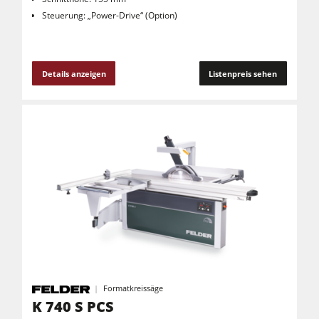
Steuerung: „Power-Drive“ (Option)
Details anzeigen
Listenpreis sehen
Formatkreissäge
K 740 S PCS