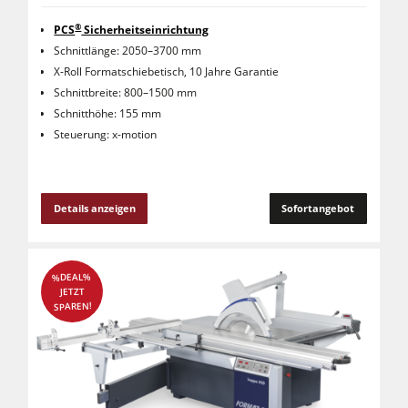
®
PCS
Sicherheitseinrichtung
Schnittlänge: 2050–3700 mm
X-Roll Formatschiebetisch, 10 Jahre Garantie
Schnittbreite: 800–1500 mm
Schnitthöhe: 155 mm
Steuerung: x-motion
Details anzeigen
Sofortangebot
%DEAL%
JETZT
SPAREN!