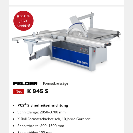
%DEAL%
JETZT
SPAREN!
Formatkreissäge
K 945 S
Neu
®
PCS
Sicherheitseinrichtung
Schnittlänge: 2050–3700 mm
X-Roll Formatschiebetisch, 10 Jahre Garantie
Schnittbreite: 800–1500 mm
Schnitthöhe: 155 mm