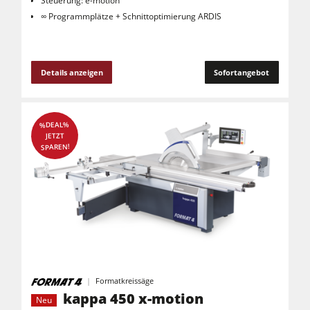
Steuerung: e-motion
∞ Programmplätze + Schnittoptimierung ARDIS
Details anzeigen
Sofortangebot
%DEAL%
JETZT
SPAREN!
Formatkreissäge
kappa 450 x-motion
Neu