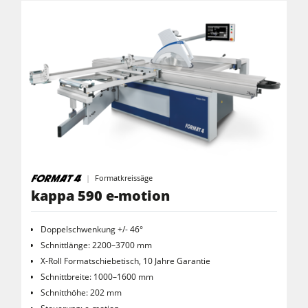
Heizplattenpressen & Vakuumpressen
Rohluftabsauggeräte
Reinluftabsauggeräte & Entstauber
Vorschubapparate
Werkstattausrüstung
F4Solutions Software
Automatisierung & Materialhandling
Formatkreissäge
Projektmanagement
kappa 590 e-motion
Doppelschwenkung +/- 46°
Schnittlänge: 2200–3700 mm
X-Roll Formatschiebetisch, 10 Jahre Garantie
Schnittbreite: 1000–1600 mm
Schnitthöhe: 202 mm