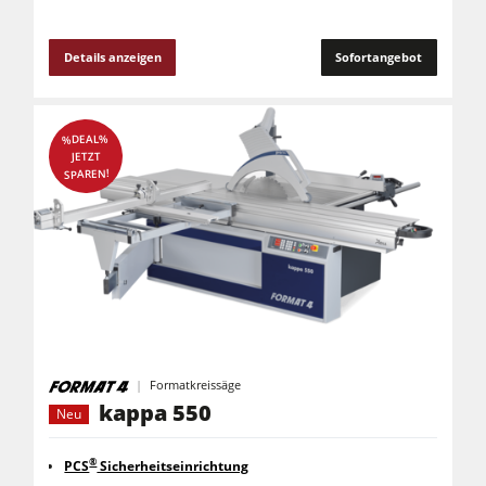
Details anzeigen
Sofortangebot
%DEAL%
JETZT
SPAREN!
Formatkreissäge
kappa 550
Neu
®
PCS
Sicherheitseinrichtung