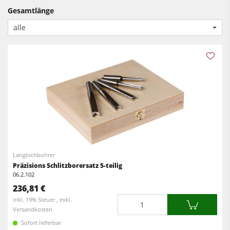
Fräsmaschinen
CNC-Bearbeitungszentren
Gesamtlänge
Kreissäge-Fräsmaschinen
Kantenanleimmaschinen
alle
Kombimaschinen
CNC Fenster- und Türenbearbeitung
CNC Bearbeitungszentren
Breitbandschleifmaschinen
Kantenanleimmaschinen
Langband- & Kantenschleifmaschinen
Schleifmaschinen
Bürst- und Bürstschleifmaschinen
Bürstmaschine
Bandsägen
Bandsägen
Bohrmaschinen
Bohrmaschinen
Druckbalkensägen & Plattenaufteilsägen
Langlochbohrer
Präzisions Schlitzborersatz 5-teilig
Druckbalkensägen & Plattenaufteilsägen
Brikettierpressen
06.2.102
Brikettierpressen
236,81 €
Heizplattenpressen & Vakuumpressen
Menge
inkl. 19% Steuer , exkl.
Absauggeräte & Entstauber
Versandkosten
Rohluftabsauggeräte
Vorschubapparate
Sofort lieferbar
Reinluftabsauggeräte & Entstauber