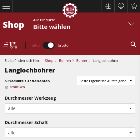
0
0
Alle Produkte
Shop
Bitte wählen
netto
brutto
Sie befinden sich hier:
Shop
Bohren
Bohrer
Langlochbohrer
Langlochbohrer
5 Produkte / 37 Varianten
Beste Ergebnisse Aufsteigend
Kreissägen und Formatkreissägen
schließen
Durchmesser Werkzeug
Hobelmaschinen
alle
Fräsmaschinen
Kreissägen und Formatkreissägen
Kreissäge-Fräsmaschinen
Durchmesser Schaft
Hobelmaschinen
Kombimaschinen
alle