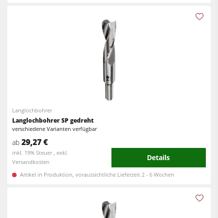
Vorschubapparate
Werkstattausrüstung
F4Solutions Software
Automatisierung & Materialhandling
Projektmanagement
Langlochbohrer
Langlochbohrer SP gedreht
verschiedene Varianten verfügbar
29,27 €
ab
inkl. 19% Steuer , exkl.
Details
Versandkosten
Artikel in Produktion, voraussichtliche Lieferzeit 2 - 6 Wochen