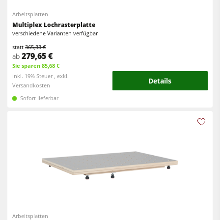
Vorschubapparate
Arbeitsplatten
Multiplex Lochrasterplatte
Werkstattausrüstung
verschiedene Varianten verfügbar
F4Solutions Software
statt
365,33 €
279,65 €
ab
Automatisierung & Materialhandling
Sie sparen 85,68 €
inkl. 19% Steuer , exkl.
Details
Projektmanagement
Versandkosten
Sofort lieferbar
Arbeitsplatten