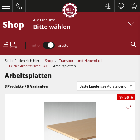
0
0
Alle Produkte
Shop
Bitte wählen
netto
brutto
Sie befinden sich hier:
Shop
Transport- und Hebemittel
Felder Arbeitstische FAT
Arbeitsplatten
Arbeitsplatten
Kreissägen und Formatkreissägen
3 Produkte / 5 Varianten
Beste Ergebnisse Aufsteigend
Hobelmaschinen
% Sale
Fräsmaschinen
Kreissägen und Formatkreissägen
Kreissäge-Fräsmaschinen
Hobelmaschinen
Kombimaschinen
Fräsmaschinen
CNC-Bearbeitungszentren