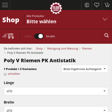
0
0
Alle Produkte
Shop
Bitte wählen
netto
brutto
Sie befinden sich hier:
Shop
Reinigung und Wartung
Riemen
Poly V Riemen PK Antistatik
Poly V Riemen PK Antistatik
Kreissägen und Formatkreissägen
1 Produkt / 2 Varianten
Beste Ergebnisse Aufsteigend
Hobelmaschinen
schließen
Fräsmaschinen
Länge
Kreissägen und Formatkreissägen
Kreissäge-Fräsmaschinen
alle
Hobelmaschinen
Kombimaschinen
Breite
Fräsmaschinen
CNC-Bearbeitungszentren
alle