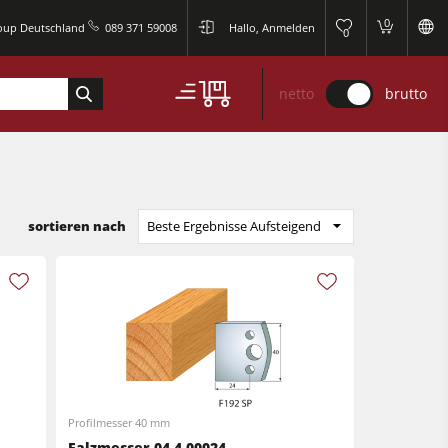
0
roup Deutschland
089 371 59008
Hallo, Anmelden
0
netto
brutto
sortieren nach
Beste Ergebnisse Aufsteigend
Profilmesser 40 mm
Falzmesser 04.4.00024