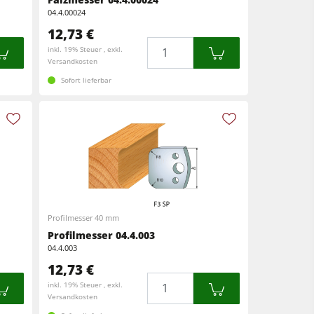
04.4.00024
12,73 €
Menge
inkl. 19% Steuer , exkl.
Versandkosten
Sofort lieferbar
Profilmesser 40 mm
Profilmesser 04.4.003
04.4.003
12,73 €
Menge
inkl. 19% Steuer , exkl.
Versandkosten