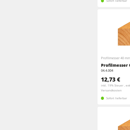
Sofort lieferbar
Profilmesser 40 m
Profilmesser 
04.4.004
12,73 €
inkl. 19% Steuer , exk
Versandkosten
Sofort lieferbar