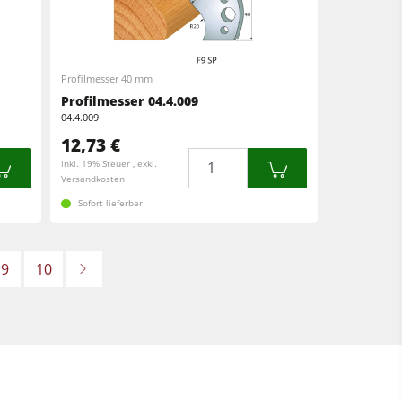
Profilmesser 40 mm
Profilmesser 04.4.009
04.4.009
12,73 €
Menge
inkl. 19% Steuer , exkl.
Versandkosten
Sofort lieferbar
9
10