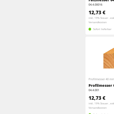
Kombimaschinen
04.4.00016
Fräsmaschinen
12,73 €
Kantenanleimmaschinen
inkl. 19% Steuer , exk
Kombimaschinen
Versandkosten
Breitbandschleifmaschinen
Sofort lieferbar
Kantenanleimmaschinen
Bürst- und Bürstschleifmaschinen
Bürstmaschine
Bohrmaschinen
Bohrmaschinen
Brikettierpressen
Brikettierpressen
Rohluftabsauggeräte
Profilmesser 40 m
Vorschubapparate
Vorschubapparate
Profilmesser 
04.4.001
F4Solutions Software
12,73 €
inkl. 19% Steuer , exk
Projektmanagement
Versandkosten