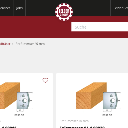
ervices
Jobs
Felder G
alfräser
Profilmesser 40 mm
Hobelmaschinen
Kreissäge-Fräsmaschinen
m
Profilmesser 40 mm
Hobelmaschinen
.4.00016
Falzmesser 04.4.00020