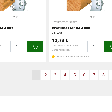
m
Profilmesser 40 mm
04.4.007
Profilmesser 04.4.008
04.4.008
12,73 €
Menge
Menge
l.
inkl. 19% Steuer , exkl.
Versandkosten
Wenige Exemplare auf Lager
1
2
3
4
5
6
7
8