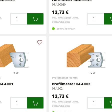
CNC-Bearbeitungszentren
04.4.00020
Kreissäge-Fräsmaschinen
12,73 €
CNC Fenster- und Türenbearbeitung
Menge
Menge
l.
inkl. 19% Steuer , exkl.
CNC Bearbeitungszentren
Versandkosten
Langband- & Kantenschleifmaschinen
Sofort lieferbar
Schleifmaschinen
Bandsägen
Bandsägen
Druckbalkensägen & Plattenaufteilsägen
Druckbalkensägen & Plattenaufteilsägen
Heizplattenpressen & Vakuumpressen
Absauggeräte & Entstauber
Reinluftabsauggeräte & Entstauber
m
Profilmesser 40 mm
Werkstattausrüstung
04.4.001
Profilmesser 04.4.002
04.4.002
Automatisierung & Materialhandling
12,73 €
Menge
Menge
l.
inkl. 19% Steuer , exkl.
Versandkosten