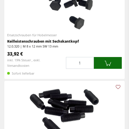
Ersatzschrauben für Hobelmesser
Keilleistenschrauben mit Sechskantkopf
12.0.320 | M 8 x 12 mm SW 13 mm
33,92 €
Menge
inkl. 19% Steuer , exkl.
Versandkosten
Sofort lieferbar