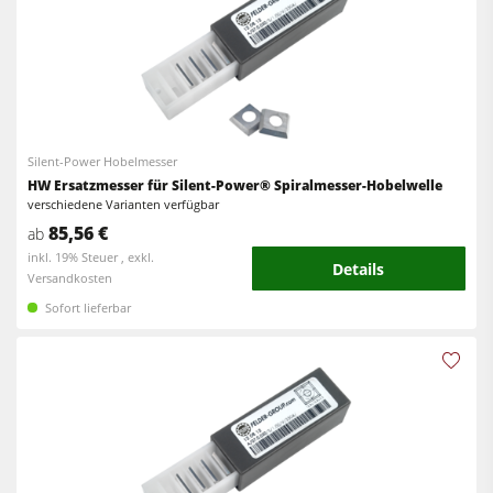
Hobelmaschinen
Kombimaschinen
Fräsmaschinen
CNC-Bearbeitungszentren
Kreissäge-Fräsmaschinen
Kantenanleimmaschinen
Kombimaschinen
CNC Fenster- und Türenbearbeitung
Silent-Power Hobelmesser
CNC Bearbeitungszentren
Breitbandschleifmaschinen
HW Ersatzmesser für Silent-Power® Spiralmesser-Hobelwelle
verschiedene Varianten verfügbar
Kantenanleimmaschinen
Langband- & Kantenschleifmaschinen
85,56 €
ab
Schleifmaschinen
inkl. 19% Steuer , exkl.
Bürst- und Bürstschleifmaschinen
Details
Versandkosten
Bürstmaschine
Bandsägen
Sofort lieferbar
Bandsägen
Bohrmaschinen
Bohrmaschinen
Druckbalkensägen & Plattenaufteilsägen
Druckbalkensägen & Plattenaufteilsägen
Brikettierpressen
Brikettierpressen
Heizplattenpressen & Vakuumpressen
Absauggeräte & Entstauber