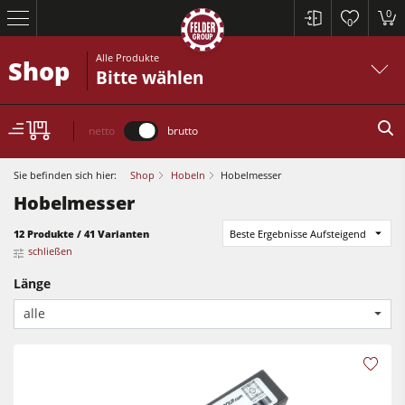
0
0
Alle Produkte
Shop
Bitte wählen
netto
brutto
Sie befinden sich hier:
Shop
Hobeln
Hobelmesser
Hobelmesser
12 Produkte / 41 Varianten
Beste Ergebnisse Aufsteigend
schließen
Länge
Kreissägen und Formatkreissägen
alle
Hobelmaschinen
Fräsmaschinen
Kreissägen und Formatkreissägen
Kreissäge-Fräsmaschinen