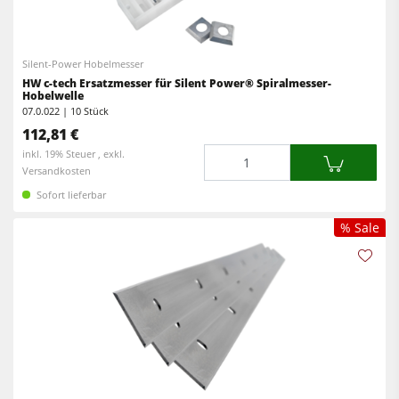
Rohluftabsauggeräte
Vorschubapparate
Reinluftabsauggeräte & Entstauber
Silent-Power Hobelmesser
Vorschubapparate
HW c-tech Ersatzmesser für Silent Power® Spiralmesser-
Hobelwelle
Werkstattausrüstung
07.0.022 | 10 Stück
112,81 €
F4Solutions Software
Menge
inkl. 19% Steuer , exkl.
Automatisierung & Materialhandling
Versandkosten
Sofort lieferbar
Projektmanagement
% Sale