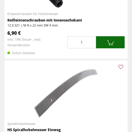
Ersatzschrauben für Hobelmesser
Keilleistenschrauben mit Innensechskant
12.0.321 | M 8 x 22 mm SW 4 mm
6,90 €
Menge
inkl. 19% Steuer , exkl.
Versandkosten
Sofort lieferbar
Spiralhobelmesser
HS Spiralhobelmesser Einweg