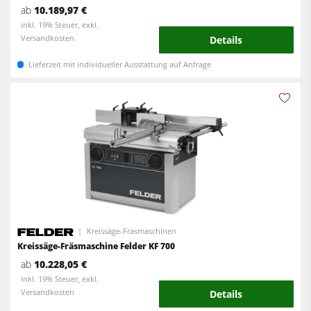
ab
10.189,97 €
Vorschubapparate
inkl. 19% Steuer, exkl.
Versandkosten
Details
Werkstattausrüstung
Lieferzeit mit individueller Ausstattung auf Anfrage
F4Solutions Software
Automatisierung & Materialhandling
Projektmanagement
Kreissäge-Fräsmaschinen
Kreissäge-Fräsmaschine Felder KF 700
ab
10.228,05 €
inkl. 19% Steuer, exkl.
Versandkosten
Details