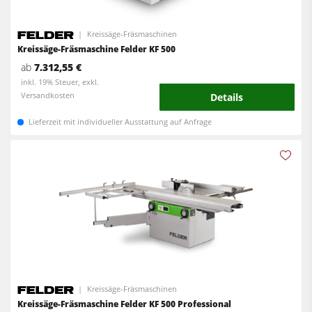
CNC-Bearbeitungszentren
Kreissäge-Fräsmaschinen
Kantenanleimmaschinen
Kreissäge-Fräsmaschinen
Kombimaschinen
Kreissäge-Fräsmaschine Felder KF 500
CNC Fenster- und Türenbearbeitung
ab
7.312,55 €
CNC Bearbeitungszentren
Breitbandschleifmaschinen
inkl. 19% Steuer, exkl.
Versandkosten
Details
Kantenanleimmaschinen
Langband- & Kantenschleifmaschinen
Lieferzeit mit individueller Ausstattung auf Anfrage
Schleifmaschinen
Bürst- und Bürstschleifmaschinen
Bürstmaschine
Bandsägen
Bandsägen
Bohrmaschinen
Bohrmaschinen
Druckbalkensägen & Plattenaufteilsägen
Druckbalkensägen & Plattenaufteilsägen
Brikettierpressen
Brikettierpressen
Heizplattenpressen & Vakuumpressen
Absauggeräte & Entstauber
Rohluftabsauggeräte
Kreissäge-Fräsmaschinen
Vorschubapparate
Kreissäge-Fräsmaschine Felder KF 500 Professional
Reinluftabsauggeräte & Entstauber