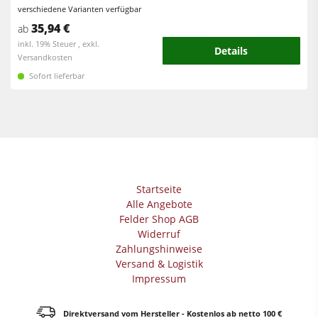
Vorschubapparate
verschiedene Varianten verfügbar
35,94 €
ab
Werkstattausrüstung
inkl. 19% Steuer , exkl.
Details
Versandkosten
F4Solutions Software
Sofort lieferbar
Automatisierung & Materialhandling
Projektmanagement
Startseite
Alle Angebote
Felder Shop AGB
Widerruf
Zahlungshinweise
Versand & Logistik
Impressum
Direktversand vom Hersteller - Kostenlos ab netto 100 €