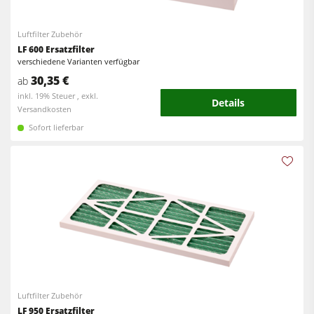
Kreissäge-Fräsmaschinen
Kantenanleimmaschinen
Luftfilter Zubehör
Kombimaschinen
CNC Fenster- und Türenbearbeitung
LF 600 Ersatzfilter
CNC Bearbeitungszentren
verschiedene Varianten verfügbar
Breitbandschleifmaschinen
30,35 €
ab
Kantenanleimmaschinen
Langband- & Kantenschleifmaschinen
inkl. 19% Steuer , exkl.
Details
Versandkosten
Schleifmaschinen
Bürst- und Bürstschleifmaschinen
Sofort lieferbar
Bürstmaschine
Bandsägen
Bandsägen
Bohrmaschinen
Bohrmaschinen
Druckbalkensägen & Plattenaufteilsägen
Druckbalkensägen & Plattenaufteilsägen
Brikettierpressen
Brikettierpressen
Heizplattenpressen & Vakuumpressen
Absauggeräte & Entstauber
Rohluftabsauggeräte
Vorschubapparate
Luftfilter Zubehör
Reinluftabsauggeräte & Entstauber
LF 950 Ersatzfilter