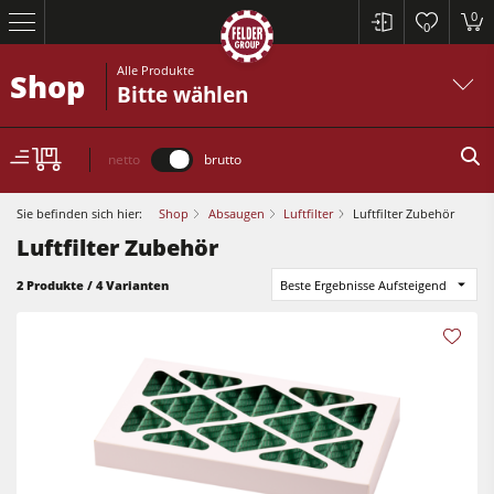
0
0
Alle Produkte
Shop
Bitte wählen
netto
brutto
Sie befinden sich hier:
Shop
Absaugen
Luftfilter
Luftfilter Zubehör
Luftfilter Zubehör
Kreissägen und Formatkreissägen
2 Produkte / 4 Varianten
Beste Ergebnisse Aufsteigend
Hobelmaschinen
Fräsmaschinen
Kreissägen und Formatkreissägen
Kreissäge-Fräsmaschinen
Hobelmaschinen
Kombimaschinen
Fräsmaschinen
CNC-Bearbeitungszentren