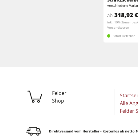
Breitbandschleifmaschinen
verschiedene Varia
Kantenanleimmaschinen
318,92 €
ab
Bürst- und Bürstschleifmaschinen
inkl. 19% Steuer , exk
Bürstmaschine
Versandkosten
Bohrmaschinen
Sofort lieferbar
Bohrmaschinen
Brikettierpressen
Brikettierpressen
Rohluftabsauggeräte
Vorschubapparate
Vorschubapparate
F4Solutions Software
Felder
Startsei
Shop
Projektmanagement
Alle An
Felder 
Direktversand vom Hersteller - Kostenlos ab netto 1