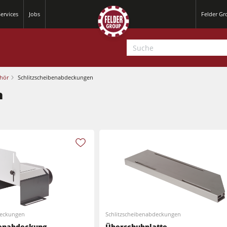
ervices
Jobs
Felder G
hör
Schlitzscheibenabdeckungen
n
Hobelmaschinen
Kreissäge-Fräsmaschinen
Hobelmaschinen
CNC-Bearbeitungszentren
Kreissäge-Fräsmaschinen
CNC Fenster- und Türenbearbeitung
deckungen
Schlitzscheibenabdeckungen
CNC Bearbeitungszentren
benabdeckung
Überschubplatte