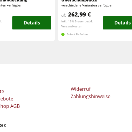
Langband- & Kantenschleifmaschinen
nten verfügbar
verschiedene Varianten verfügbar
Schleifmaschinen
262,99 €
ab
Bandsägen
l.
Details
inkl. 19% Steuer , exkl.
Details
Bandsägen
Versandkosten
Druckbalkensägen & Plattenaufteilsägen
Sofort lieferbar
Druckbalkensägen & Plattenaufteilsägen
Heizplattenpressen & Vakuumpressen
Absauggeräte & Entstauber
Reinluftabsauggeräte & Entstauber
Werkstattausrüstung
Automatisierung & Materialhandling
Widerruf
te
Zahlungshinweise
gebote
Shop AGB
00 €