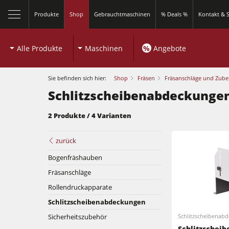
Produkte
Shop
Gebrauchtmaschinen
% Deals %
Kontakt & S
Alle Produkte
Maschinen
%
Angebote
Sie befinden sich hier:
Shop
Fräsen
Fräsanschläge und Zube
Schlitzscheibenabdeckunge
2 Produkte / 4 Varianten
Kreissägen und Formatkreissägen
zurück
Bogenfräshauben
Fräsmaschinen
Fräsanschläge
Kreissägen und Formatkreissägen
Kombimaschinen
Rollendruckapparate
Schlitzscheibenabdeckungen
Fräsmaschinen
Kantenanleimmaschinen
Sicherheitszubehör
Schlitzscheibenab
Kombimaschinen
Schlitzschei