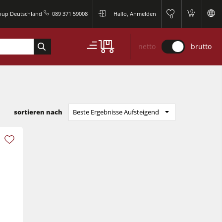
0
roup Deutschland
089 371 59008
Hallo, Anmelden
0
netto
brutto
sortieren nach
Beste Ergebnisse Aufsteigend