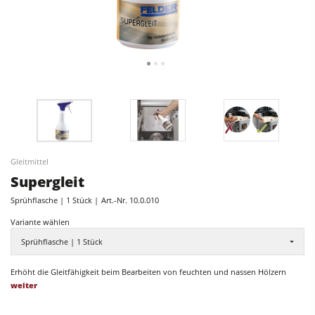
Fräsmaschinen
CNC-Bearbeitungszentren
Kreissäge-Fräsmaschinen
Kantenanleimmaschinen
Kombimaschinen
CNC Fenster- und Türenbearbeitung
CNC Bearbeitungszentren
Breitbandschleifmaschinen
Kantenanleimmaschinen
Langband- & Kantenschleifmaschinen
Schleifmaschinen
Bürst- und Bürstschleifmaschinen
Gleitmittel
Bürstmaschine
Bandsägen
Supergleit
Bandsägen
Bohrmaschinen
Sprühflasche | 1 Stück
Art.-Nr.
10.0.010
Bohrmaschinen
Variante wählen
Druckbalkensägen & Plattenaufteilsägen
Sprühflasche | 1 Stück
Druckbalkensägen & Plattenaufteilsägen
Brikettierpressen
Brikettierpressen
Erhöht die Gleitfähigkeit beim Bearbeiten von feuchten und nassen Hölzern
Heizplattenpressen & Vakuumpressen
weiter
Absauggeräte & Entstauber
Rohluftabsauggeräte