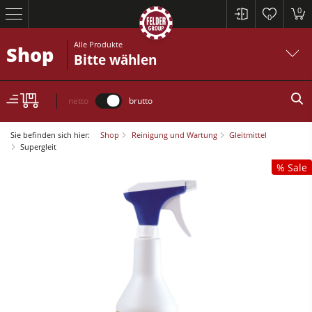
0
0
Alle Produkte
Shop
Bitte wählen
netto
brutto
Sie befinden sich hier:
Shop
Reinigung und Wartung
Gleitmittel
Supergleit
% Sale
Kreissägen und Formatkreissägen
Hobelmaschinen
Fräsmaschinen
Kreissägen und Formatkreissägen
Kreissäge-Fräsmaschinen
Hobelmaschinen
Kombimaschinen