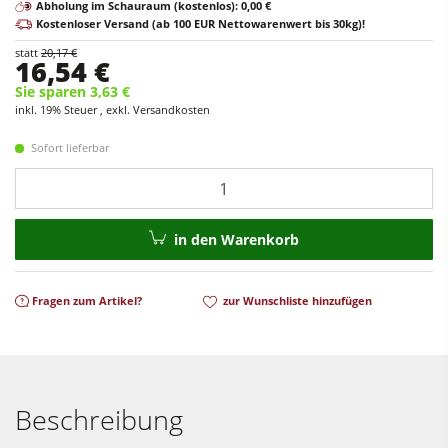
Abholung im Schauraum (kostenlos): 0,00 €
Vorschubapparate
Reinluftabsauggeräte & Entstauber
Kostenloser Versand (ab 100 EUR Nettowarenwert bis 30kg)!
statt
20,17 €
Vorschubapparate
16,54 €
Sie sparen 3,63 €
Werkstattausrüstung
inkl. 19% Steuer , exkl. Versandkosten
F4Solutions Software
Sofort lieferbar
Automatisierung & Materialhandling
Menge
Projektmanagement
in den Warenkorb
Fragen zum Artikel?
zur Wunschliste hinzufügen
Beschreibung