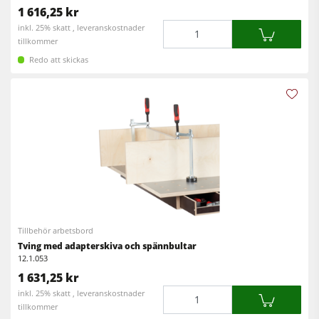
1 616,25 kr
Mängd
inkl. 25% skatt , leveranskostnader
tillkommer
Redo att skickas
Tillbehör arbetsbord
Tving med adapterskiva och spännbultar
12.1.053
1 631,25 kr
Mängd
inkl. 25% skatt , leveranskostnader
tillkommer