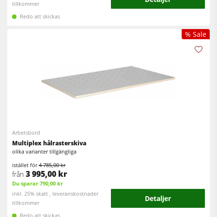
tillkommer
Redo att skickas
% Sale
Arbetsbord
Multiplex hålrasterskiva
olika varianter tillgängliga
istället för
4 785,00 kr
3 995,00 kr
från
Du sparar 790,00 kr
inkl. 25% skatt , leveranskostnader
Detaljer
tillkommer
Redo att skickas