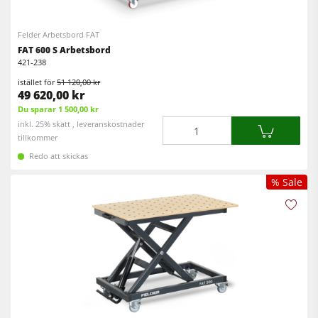
Rikt- och planhyvlar
5-funktions kombimaskin
Bordsfräsar
CNC fräsar
Felder Arbetsbord FAT
FAT 600 S Arbetsbord
Cirkelsåg/Fräs
Kantlistmaskiner
421-238
Kombimaskiner
istället för
51 120,00 kr
Bredbandslipmaskiner
49 620,00 kr
Kantlistmaskiner
Du sparar 1 500,00 kr
Bredband- & kantslipmaskin
Mängd
inkl. 25% skatt , leveranskostnader
Slipmaskiner
Borst- och borstslipmaskiner
tillkommer
Bandsågar
Redo att skickas
Bandsågar
Borrmaskiner
% Sale
Borrmaskiner
Spånsugar
Vägg- och ­plattuppdelningssåg
Matarverk
Brikettpress
Värmepressar & vakuumpressar
Spånsugar