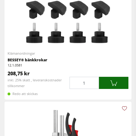
Klämanordningar
BESSEY® bänkkrokar
12.1.0581
208,75 kr
Mängd
inkl. 25% skatt , leveranskostnader
tillkommer
Redo att skickas