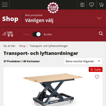
0
0
Alla produkter
Shop
Vänligen välj
netto
brutto
Du är här:
Shop
Transport- och lyftanordningar
Transport- och lyftanordningar
37 Produkter / 40 Varianter
Bästa resultat Stigande
% Sale
Cirkelsågar och justersågar
Rikt- och planhyvlar
Bordsfräsar
Cirkelsågar och justersågar
Cirkelsåg/Fräs