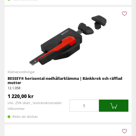
Klämanordningar
BESSEY® horisontal-nedhållarklämma | Bänkkrok och räfflad
mutter
12.1.058
1 220,00 kr
Mängd
inkl. 25% skatt , leveranskostnader
tillkommer
Redo att skickas