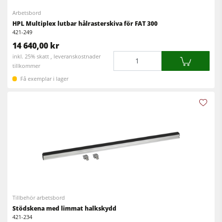
Arbetsbord
HPL Multiplex lutbar hålrasterskiva för FAT 300
421-249
14 640,00 kr
Mängd
inkl. 25% skatt , leveranskostnader
tillkommer
Få exemplar i lager
Tillbehör arbetsbord
Stödskena med limmat halkskydd
421-234