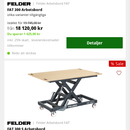
Renluftsaggregat & utsugsenheter
Felder Arbetsbord FAT
FAT 300 Arbetsbord
Matarverk
olika varianter tillgängliga
Verkstadsutrustning
istället för
19 745,00 kr
18 120,00 kr
från
F4Solutions mjukvara
Du sparar 1 625,00 kr
inkl. 25% skatt , leveranskostnader
Automatisering & materialhantering
Detaljer
tillkommer
Projektledning
Redo att skickas
% Sale
Felder Arbetsbord FAT
FAT 300 S Arbetsbord