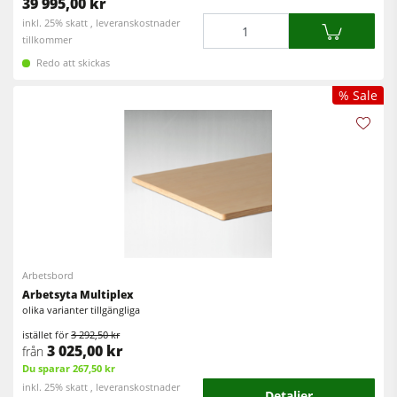
39 995,00 kr
Mängd
inkl. 25% skatt , leveranskostnader
tillkommer
Redo att skickas
% Sale
Arbetsbord
Arbetsyta Multiplex
olika varianter tillgängliga
istället för
3 292,50 kr
3 025,00 kr
från
Du sparar 267,50 kr
inkl. 25% skatt , leveranskostnader
Detaljer