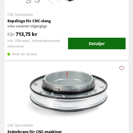
CNC fräsar
Cirkelsåg/Fräs
Kantlistmaskiner
CNC Specialdelar
Kombimaskiner
Repslinga för CNC-slang
Bredbandslipmaskiner
olika varianter tillgängliga
Kantlistmaskiner
713,75 kr
från
Bredband- & kantslipmaskin
inkl. 25% skatt , leveranskostnader
Slipmaskiner
Detaljer
Borst- och borstslipmaskiner
tillkommer
Bandsågar
Redo att skickas
Bandsågar
Borrmaskiner
Borrmaskiner
Spånsugar
Vägg- och ­plattuppdelningssåg
Matarverk
Brikettpress
Värmepressar & vakuumpressar
Spånsugar
Renluftsaggregat & utsugsenheter
CNC Specialdelar
Matarverk
Svängkrans för CNC-maskiner