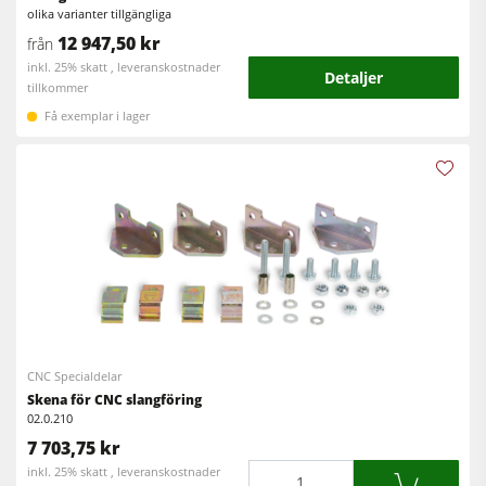
olika varianter tillgängliga
Verkstadsutrustning
12 947,50 kr
från
inkl. 25% skatt , leveranskostnader
F4Solutions mjukvara
Detaljer
tillkommer
Automatisering & materialhantering
Få exemplar i lager
Projektledning
CNC Specialdelar
Skena för CNC slangföring
02.0.210
7 703,75 kr
Mängd
inkl. 25% skatt , leveranskostnader