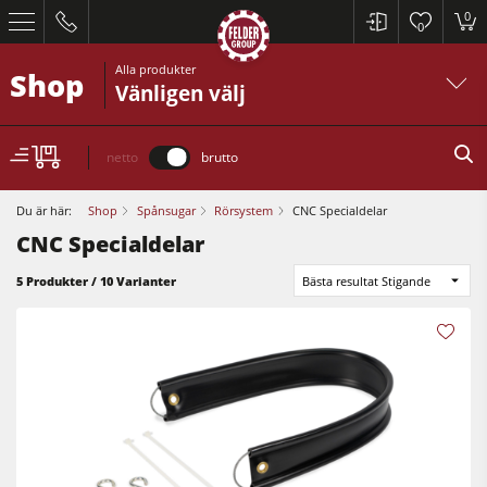
0
0
Alla produkter
Shop
Vänligen välj
netto
brutto
Du är här:
Shop
Spånsugar
Rörsystem
CNC Specialdelar
CNC Specialdelar
5 Produkter / 10 Varianter
Bästa resultat Stigande
Cirkelsågar och justersågar
Rikt- och planhyvlar
Bordsfräsar
Cirkelsågar och justersågar
Cirkelsåg/Fräs
Rikt- och planhyvlar
5-funktions kombimaskin
Bordsfräsar