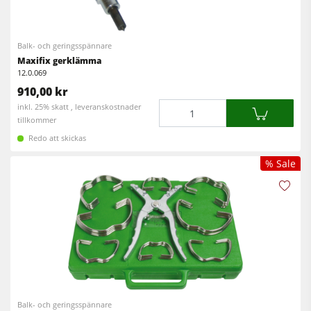
Cirkelsåg/Fräs
Kantlistmaskiner
Kombimaskiner
Balk- och geringsspännare
Bredbandslipmaskiner
Maxifix gerklämma
Kantlistmaskiner
Bredband- & kantslipmaskin
12.0.069
Slipmaskiner
910,00 kr
Borst- och borstslipmaskiner
Mängd
inkl. 25% skatt , leveranskostnader
Bandsågar
tillkommer
Bandsågar
Redo att skickas
Borrmaskiner
Borrmaskiner
% Sale
Spånsugar
Vägg- och ­plattuppdelningssåg
Matarverk
Brikettpress
Värmepressar & vakuumpressar
Spånsugar
Renluftsaggregat & utsugsenheter
Matarverk
Balk- och geringsspännare