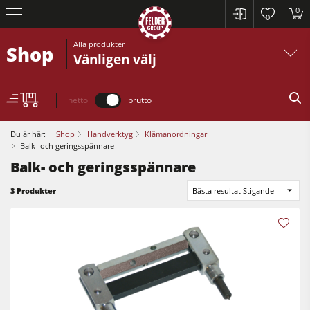
0
0
Alla produkter
Shop
Vänligen välj
netto
brutto
Du är här:
Shop
Handverktyg
Klämanordningar
Balk- och geringsspännare
Balk- och geringsspännare
Cirkelsågar och justersågar
3 Produkter
Bästa resultat Stigande
Rikt- och planhyvlar
Bordsfräsar
Cirkelsågar och justersågar
Cirkelsåg/Fräs
Rikt- och planhyvlar
5-funktions kombimaskin
Bordsfräsar
CNC fräsar