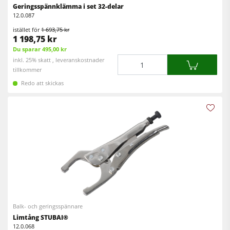
Geringsspännklämma i set 32-delar
Verkstadsutrustning
12.0.087
F4Solutions mjukvara
istället för
1 693,75 kr
1 198,75 kr
Automatisering & materialhantering
Du sparar 495,00 kr
Mängd
inkl. 25% skatt , leveranskostnader
Projektledning
tillkommer
Redo att skickas
Balk- och geringsspännare
Limtång STUBAI®
12.0.068