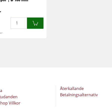
Borst- och borstslipmaskiner
Bandsågar
r
Borrmaskiner
Mängd
Spånsugar
Brikettpress
ger
Spånsugar
Matarverk
F4Solutions mjukvara
Projektledning
Återkallande
da
Betalningsalternativ
bjudanden
hop Villkor