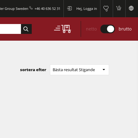
0
der Group Sweden
+46 40 636 52 31
Hej, Logga in
0
netto
brutto
sortera efter
Bästa resultat Stigande