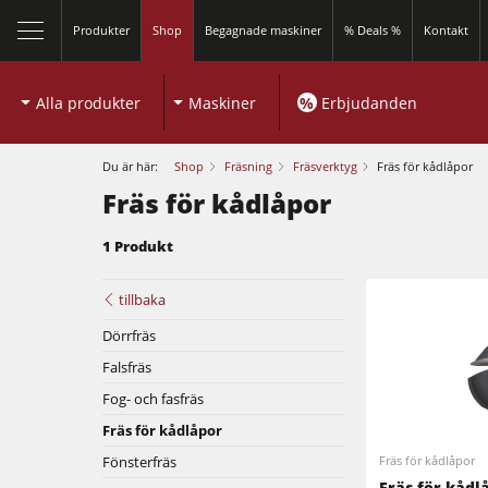
Produkter
Shop
Begagnade maskiner
% Deals %
Kontakt
Alla produkter
Maskiner
%
Erbjudanden
Du är här:
Shop
Fräsning
Fräsverktyg
Fräs för kådlåpor
Fräs för kådlåpor
1 Produkt
Cirkelsågar och justersågar
tillbaka
Dörrfräs
Bordsfräsar
Falsfräs
Cirkelsågar och justersågar
5-funktions kombimaskin
Fog- och fasfräs
Fräs för kådlåpor
Bordsfräsar
Kantlistmaskiner
Fönsterfräs
Fräs för kådlåpor
Kombimaskiner
Fräs för kådl