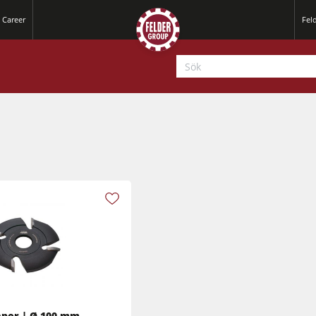
Career
Fel
Rikt- och planhyvlar
Cirkelsåg/Fräs
Rikt- och planhyvlar
CNC fräsar
Cirkelsåg/Fräs
Bredbandslipmaskiner
Kantlistmaskiner
åpor | Ø 100 mm