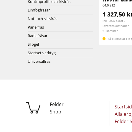
Kontraprofil- och frisfräs
Bredband- & kantslipmaskin
04.0.212
Limfogfräsar
Slipmaskiner
1 327,50 k
Bandsågar
Not- och slitsfräs
inkl. 25% skatt ,
Borrmaskiner
leveranskostnader
Panelfräs
Vägg- och ­plattuppdelningssåg
tillkommer
Radiefräsar
Få exemplar i la
Matarverk
Värmepressar & vakuumpressar
Slipgel
Startset verktyg
Renluftsaggregat & utsugsenheter
Universalfräs
Verkstadsutrustning
Automatisering & materialhantering
Felder
Startsi
Shop
Alla er
Felder S