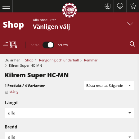
0
0
Alla produkter
Shop
Vänligen välj
netto
brutto
Du är här:
Shop
Rengöring och underhåll
Remmar
Kilrem Super HC-MN
Kilrem Super HC-MN
Cirkelsågar och justersågar
1 Produkt / 4 Varianter
Bästa resultat Stigande
Rikt- och planhyvlar
stäng
Bordsfräsar
Längd
Cirkelsågar och justersågar
Cirkelsåg/Fräs
alla
Rikt- och planhyvlar
5-funktions kombimaskin
Bredd
Bordsfräsar
CNC fräsar
alla