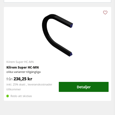
Cirkelsåg/Fräs
Kantlistmaskiner
Kombimaskiner
Bredbandslipmaskiner
Kantlistmaskiner
Bredband- & kantslipmaskin
Slipmaskiner
Borst- och borstslipmaskiner
Bandsågar
Bandsågar
Borrmaskiner
Borrmaskiner
Spånsugar
Vägg- och ­plattuppdelningssåg
Kilrem Super HC-MN
Kilrem Super HC-MN
Matarverk
Brikettpress
olika varianter tillgängliga
236,25 kr
från
Värmepressar & vakuumpressar
inkl. 25% skatt , leveranskostnader
Detaljer
tillkommer
Spånsugar
Redo att skickas
Renluftsaggregat & utsugsenheter
Matarverk