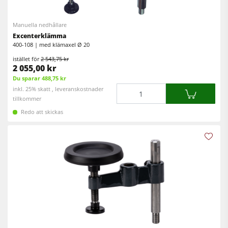
Cirkelsåg/Fräs
Kantlistmaskiner
Manuella nedhållare
Kombimaskiner
Bredbandslipmaskiner
Excenterklämma
Kantlistmaskiner
400-108 | med klämaxel Ø 20
Bredband- & kantslipmaskin
istället för
2 543,75 kr
Slipmaskiner
2 055,00 kr
Borst- och borstslipmaskiner
Du sparar 488,75 kr
Bandsågar
Bandsågar
Mängd
inkl. 25% skatt , leveranskostnader
tillkommer
Borrmaskiner
Borrmaskiner
Redo att skickas
Spånsugar
Vägg- och ­plattuppdelningssåg
Matarverk
Brikettpress
Värmepressar & vakuumpressar
Spånsugar
Renluftsaggregat & utsugsenheter
Matarverk