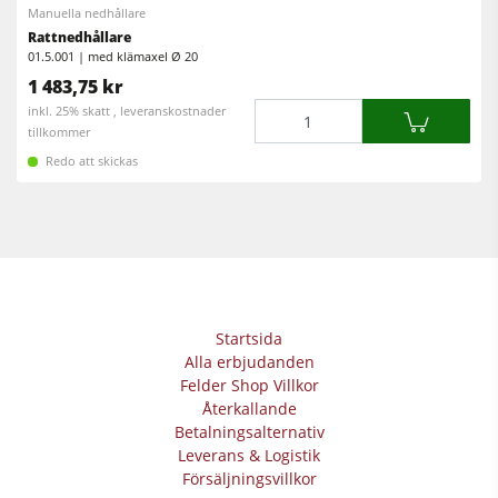
Verkstadsutrustning
Manuella nedhållare
Rattnedhållare
F4Solutions mjukvara
01.5.001 | med klämaxel Ø 20
1 483,75 kr
Automatisering & materialhantering
Mängd
inkl. 25% skatt , leveranskostnader
tillkommer
Projektledning
Redo att skickas
Startsida
Alla erbjudanden
Felder Shop Villkor
Återkallande
Betalningsalternativ
Leverans & Logistik
Försäljningsvillkor