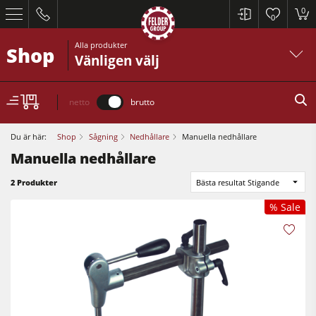
0
0
Alla produkter
Shop
Vänligen välj
netto
brutto
Du är här:
Shop
Sågning
Nedhållare
Manuella nedhållare
Manuella nedhållare
Cirkelsågar och justersågar
2 Produkter
Bästa resultat Stigande
Rikt- och planhyvlar
% Sale
Bordsfräsar
Cirkelsågar och justersågar
Cirkelsåg/Fräs
Rikt- och planhyvlar
5-funktions kombimaskin
Bordsfräsar
CNC fräsar