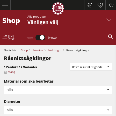
0
0
Alla produkter
Shop
Vänligen välj
netto
brutto
Du är här:
Shop
Sågning
Sågklingor
Råsnittsågklingor
Råsnittsågklingor
Cirkelsågar och justersågar
1 Produkt / 7 Varianter
Bästa resultat Stigande
stäng
Rikt- och planhyvlar
Material som ska bearbetas
Bordsfräsar
alla
Cirkelsågar och justersågar
Cirkelsåg/Fräs
Rikt- och planhyvlar
Diameter
5-funktions kombimaskin
alla
Bordsfräsar
CNC fräsar