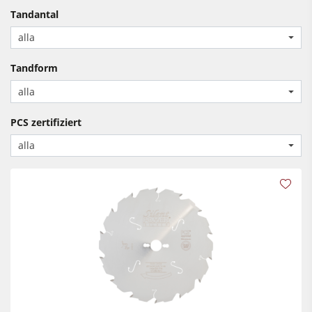
Cirkelsåg/Fräs
Tandantal
Kantlistmaskiner
Kombimaskiner
alla
Bredbandslipmaskiner
Kantlistmaskiner
Tandform
Bredband- & kantslipmaskin
Slipmaskiner
alla
Borst- och borstslipmaskiner
Bandsågar
Bandsågar
PCS zertifiziert
Borrmaskiner
Borrmaskiner
alla
Spånsugar
Vägg- och ­plattuppdelningssåg
Matarverk
Brikettpress
Värmepressar & vakuumpressar
Spånsugar
Renluftsaggregat & utsugsenheter
Matarverk