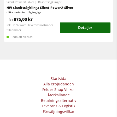
Silent Power® Silver
Råsnittsågklingor
Verkstadsutrustning
HW råsnittsågklinga Silent-Power® Silver
olika varianter tillgängliga
F4Solutions mjukvara
875,00 kr
från
Automatisering & materialhantering
inkl. 25% skatt , leveranskostnader
Detaljer
tillkommer
Projektledning
Redo att skickas
Startsida
Alla erbjudanden
Felder Shop Villkor
Återkallande
Betalningsalternativ
Leverans & Logistik
Försäljningsvillkor